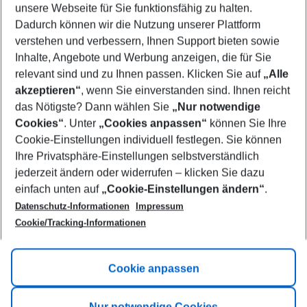
unsere Webseite für Sie funktionsfähig zu halten.
10/08/26
–
08/08/27
5-8 nights
Dadurch können wir die Nutzung unserer Plattform
Who will travel
verstehen und verbessern, Ihnen Support bieten sowie
2 adults
No children
Inhalte, Angebote und Werbung anzeigen, die für Sie
relevant sind und zu Ihnen passen. Klicken Sie auf
„Alle
Show more filter
akzeptieren“
, wenn Sie einverstanden sind. Ihnen reicht
das Nötigste? Dann wählen Sie
„Nur notwendige
Cookies“
. Unter
„Cookies anpassen“
können Sie Ihre
Cookie-Einstellungen individuell festlegen. Sie können
Ihre Privatsphäre-Einstellungen selbstverständlich
jederzeit ändern oder widerrufen – klicken Sie dazu
Footer
einfach unten auf
„Cookie-Einstellungen ändern“
.
Footer navigation
Title A
Datenschutz-Informationen
Impressum
Cookie/Tracking-Informationen
Link A
Title B
Link A
Cookie anpassen
Title C
Link A
Nur notwendige Cookies