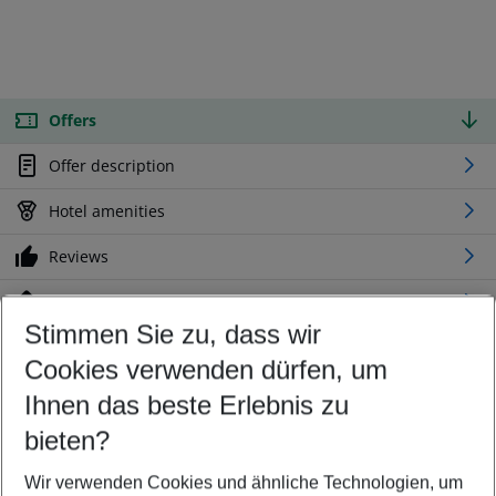
Offers
Offer description
Hotel amenities
Reviews
Location
Stimmen Sie zu, dass wir
Cookies verwenden dürfen, um
Customize your offer
Find the perfect deal which suits your best
Ihnen das beste Erlebnis zu
Your departure airport
bieten?
Any airport
Wir verwenden Cookies und ähnliche Technologien, um
Select your date range