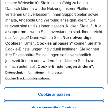
unsere Webseite für Sie funktionsfähig zu halten.
08/08/26
–
06/08/27
5-8 nights
Dadurch können wir die Nutzung unserer Plattform
Who will travel
verstehen und verbessern, Ihnen Support bieten sowie
2 adults
No children
Inhalte, Angebote und Werbung anzeigen, die für Sie
relevant sind und zu Ihnen passen. Klicken Sie auf
„Alle
Show more filter
akzeptieren“
, wenn Sie einverstanden sind. Ihnen reicht
das Nötigste? Dann wählen Sie
„Nur notwendige
Cookies“
. Unter
„Cookies anpassen“
können Sie Ihre
Cookie-Einstellungen individuell festlegen. Sie können
Ihre Privatsphäre-Einstellungen selbstverständlich
jederzeit ändern oder widerrufen – klicken Sie dazu
Footer
einfach unten auf
„Cookie-Einstellungen ändern“
.
Footer navigation
Title A
Datenschutz-Informationen
Impressum
Cookie/Tracking-Informationen
Link A
Title B
Link A
Cookie anpassen
Title C
Link A
Nur notwendige Cookies