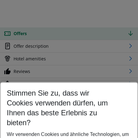
Offers
Offer description
Hotel amenities
Reviews
Location
Stimmen Sie zu, dass wir
Cookies verwenden dürfen, um
Customize your offer
Find the perfect deal which suits your best
Ihnen das beste Erlebnis zu
Your departure airport
bieten?
Any airport
Wir verwenden Cookies und ähnliche Technologien, um
Select your date range