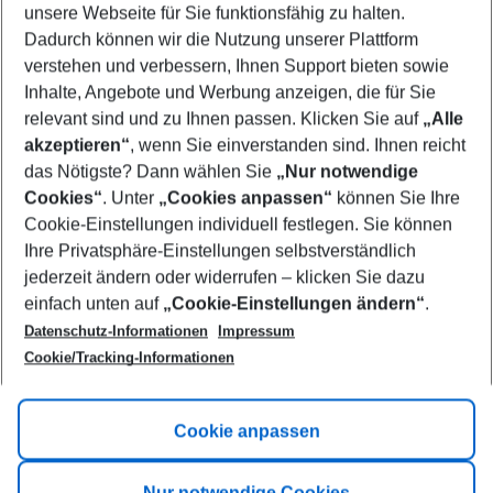
unsere Webseite für Sie funktionsfähig zu halten.
07/08/26
–
05/08/27
5-8 nights
Dadurch können wir die Nutzung unserer Plattform
Who will travel
verstehen und verbessern, Ihnen Support bieten sowie
2 adults
No children
Inhalte, Angebote und Werbung anzeigen, die für Sie
relevant sind und zu Ihnen passen. Klicken Sie auf
„Alle
Show more filter
akzeptieren“
, wenn Sie einverstanden sind. Ihnen reicht
das Nötigste? Dann wählen Sie
„Nur notwendige
Cookies“
. Unter
„Cookies anpassen“
können Sie Ihre
Cookie-Einstellungen individuell festlegen. Sie können
Ihre Privatsphäre-Einstellungen selbstverständlich
jederzeit ändern oder widerrufen – klicken Sie dazu
Footer
einfach unten auf
„Cookie-Einstellungen ändern“
.
Footer navigation
Title A
Datenschutz-Informationen
Impressum
Cookie/Tracking-Informationen
Link A
Title B
Link A
Cookie anpassen
Title C
Link A
Nur notwendige Cookies