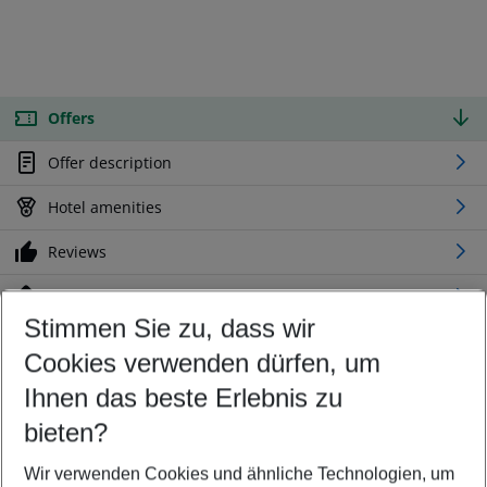
Offers
Offer description
Hotel amenities
Reviews
Location
Stimmen Sie zu, dass wir
Cookies verwenden dürfen, um
Customize your offer
Find the perfect deal which suits your best
Ihnen das beste Erlebnis zu
Your departure airport
bieten?
Any airport
Wir verwenden Cookies und ähnliche Technologien, um
Select your date range