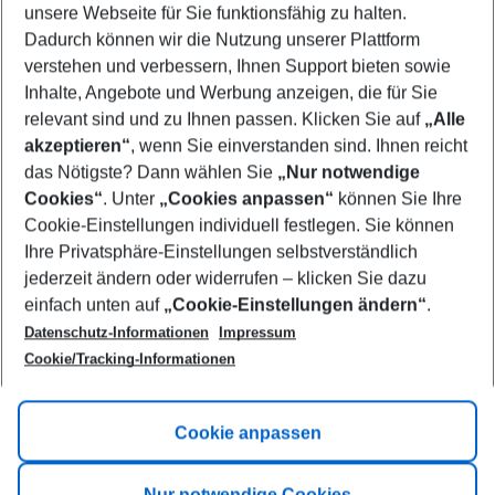
unsere Webseite für Sie funktionsfähig zu halten.
11/08/26
–
09/08/27
5-8 nights
Dadurch können wir die Nutzung unserer Plattform
Who will travel
verstehen und verbessern, Ihnen Support bieten sowie
2 adults
No children
Inhalte, Angebote und Werbung anzeigen, die für Sie
relevant sind und zu Ihnen passen. Klicken Sie auf
„Alle
Show more filter
akzeptieren“
, wenn Sie einverstanden sind. Ihnen reicht
das Nötigste? Dann wählen Sie
„Nur notwendige
Cookies“
. Unter
„Cookies anpassen“
können Sie Ihre
Cookie-Einstellungen individuell festlegen. Sie können
Ihre Privatsphäre-Einstellungen selbstverständlich
jederzeit ändern oder widerrufen – klicken Sie dazu
Footer
einfach unten auf
„Cookie-Einstellungen ändern“
.
Footer navigation
Title A
Datenschutz-Informationen
Impressum
Cookie/Tracking-Informationen
Link A
Title B
Link A
Cookie anpassen
Title C
Link A
Nur notwendige Cookies