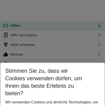
Offers
Offer description
Hotel amenities
Reviews
Location
Stimmen Sie zu, dass wir
Cookies verwenden dürfen, um
Customize your offer
Find the perfect deal which suits your best
Ihnen das beste Erlebnis zu
Your departure airport
bieten?
Any airport
Wir verwenden Cookies und ähnliche Technologien, um
Select your date range