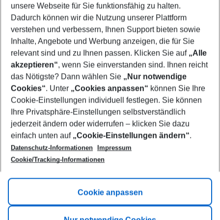
unsere Webseite für Sie funktionsfähig zu halten.
11/08/26
–
09/08/27
5-8 nights
Dadurch können wir die Nutzung unserer Plattform
Who will travel
verstehen und verbessern, Ihnen Support bieten sowie
2 adults
No children
Inhalte, Angebote und Werbung anzeigen, die für Sie
relevant sind und zu Ihnen passen. Klicken Sie auf
„Alle
Show more filter
akzeptieren“
, wenn Sie einverstanden sind. Ihnen reicht
das Nötigste? Dann wählen Sie
„Nur notwendige
Cookies“
. Unter
„Cookies anpassen“
können Sie Ihre
Cookie-Einstellungen individuell festlegen. Sie können
Ihre Privatsphäre-Einstellungen selbstverständlich
jederzeit ändern oder widerrufen – klicken Sie dazu
Footer
einfach unten auf
„Cookie-Einstellungen ändern“
.
Footer navigation
Title A
Datenschutz-Informationen
Impressum
Cookie/Tracking-Informationen
Link A
Title B
Link A
Cookie anpassen
Title C
Link A
Nur notwendige Cookies