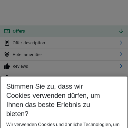
Offers
Offer description
Hotel amenities
Reviews
Location
Stimmen Sie zu, dass wir
Cookies verwenden dürfen, um
Customize your offer
Find the perfect deal which suits your best
Ihnen das beste Erlebnis zu
Your departure airport
bieten?
Any airport
Wir verwenden Cookies und ähnliche Technologien, um
Select your date range