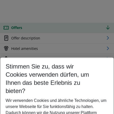
Offers
Offer description
Hotel amenities
Location
Stimmen Sie zu, dass wir
Cookies verwenden dürfen, um
Customize your offer
Find the perfect deal which suits your best
Ihnen das beste Erlebnis zu
Your departure airport
bieten?
Any airport
Wir verwenden Cookies und ähnliche Technologien, um
Select your date range
unsere Webseite für Sie funktionsfähig zu halten.
09/08/26
–
07/08/27
5-8 nights
Dadurch können wir die Nutzung unserer Plattform