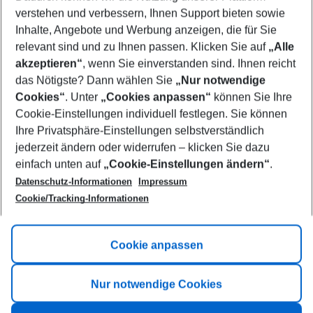
Who will travel
verstehen und verbessern, Ihnen Support bieten sowie
2 adults
No children
Inhalte, Angebote und Werbung anzeigen, die für Sie
relevant sind und zu Ihnen passen. Klicken Sie auf
„Alle
Show more filter
akzeptieren“
, wenn Sie einverstanden sind. Ihnen reicht
das Nötigste? Dann wählen Sie
„Nur notwendige
Cookies“
. Unter
„Cookies anpassen“
können Sie Ihre
Cookie-Einstellungen individuell festlegen. Sie können
Ihre Privatsphäre-Einstellungen selbstverständlich
jederzeit ändern oder widerrufen – klicken Sie dazu
Footer
einfach unten auf
„Cookie-Einstellungen ändern“
.
Footer navigation
Title A
Datenschutz-Informationen
Impressum
Cookie/Tracking-Informationen
Link A
Title B
Link A
Cookie anpassen
Title C
Link A
Nur notwendige Cookies