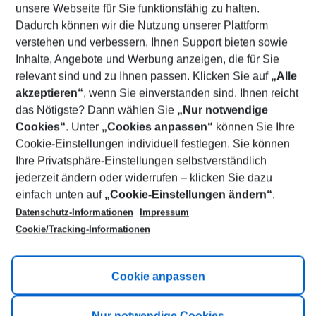
unsere Webseite für Sie funktionsfähig zu halten.
10/08/26
–
08/08/27
5-8 nights
Dadurch können wir die Nutzung unserer Plattform
Who will travel
verstehen und verbessern, Ihnen Support bieten sowie
2 adults
No children
Inhalte, Angebote und Werbung anzeigen, die für Sie
relevant sind und zu Ihnen passen. Klicken Sie auf
„Alle
Show more filter
akzeptieren“
, wenn Sie einverstanden sind. Ihnen reicht
das Nötigste? Dann wählen Sie
„Nur notwendige
Cookies“
. Unter
„Cookies anpassen“
können Sie Ihre
Cookie-Einstellungen individuell festlegen. Sie können
Ihre Privatsphäre-Einstellungen selbstverständlich
jederzeit ändern oder widerrufen – klicken Sie dazu
Footer
einfach unten auf
„Cookie-Einstellungen ändern“
.
Footer navigation
Title A
Datenschutz-Informationen
Impressum
Cookie/Tracking-Informationen
Link A
Title B
Link A
Cookie anpassen
Title C
Link A
Nur notwendige Cookies