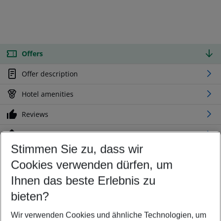
Offers
Offer description
Hotel amenities
Reviews
Location
Stimmen Sie zu, dass wir
Cookies verwenden dürfen, um
Customize your offer
Find the perfect deal which suits your best
Ihnen das beste Erlebnis zu
Your departure airport
bieten?
Any airport
Wir verwenden Cookies und ähnliche Technologien, um
Select your date range