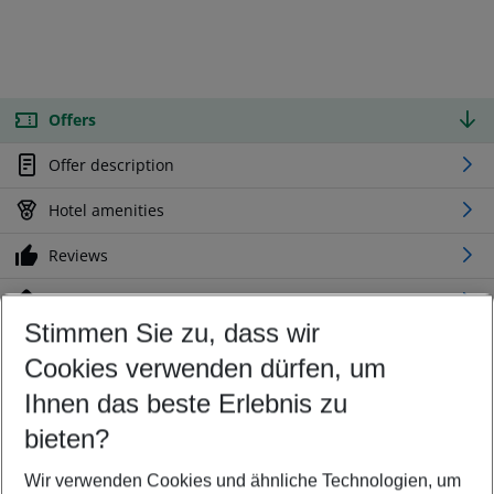
Offers
Offer description
Hotel amenities
Reviews
Location
Stimmen Sie zu, dass wir
Cookies verwenden dürfen, um
Customize your offer
Find the perfect deal which suits your best
Ihnen das beste Erlebnis zu
Your departure airport
bieten?
Any airport
Wir verwenden Cookies und ähnliche Technologien, um
Select your date range