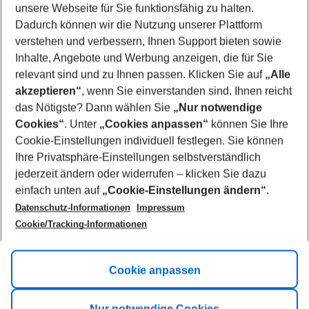
unsere Webseite für Sie funktionsfähig zu halten.
10/08/26
–
08/08/27
5-8 nights
Dadurch können wir die Nutzung unserer Plattform
Who will travel
verstehen und verbessern, Ihnen Support bieten sowie
2 adults
No children
Inhalte, Angebote und Werbung anzeigen, die für Sie
relevant sind und zu Ihnen passen. Klicken Sie auf
„Alle
Show more filter
akzeptieren“
, wenn Sie einverstanden sind. Ihnen reicht
das Nötigste? Dann wählen Sie
„Nur notwendige
Cookies“
. Unter
„Cookies anpassen“
können Sie Ihre
Cookie-Einstellungen individuell festlegen. Sie können
Ihre Privatsphäre-Einstellungen selbstverständlich
jederzeit ändern oder widerrufen – klicken Sie dazu
Footer
einfach unten auf
„Cookie-Einstellungen ändern“
.
Footer navigation
Title A
Datenschutz-Informationen
Impressum
Cookie/Tracking-Informationen
Link A
Title B
Link A
Cookie anpassen
Title C
Link A
Nur notwendige Cookies