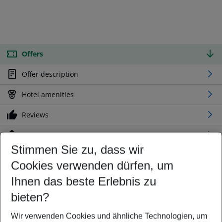
Offers
Offer description
Hotel amenities
Reviews
Location
Stimmen Sie zu, dass wir
Cookies verwenden dürfen, um
Customize your offer
Find the perfect deal which suits your best
Ihnen das beste Erlebnis zu
Your departure airport
bieten?
Any airport
Wir verwenden Cookies und ähnliche Technologien, um
Select your date range