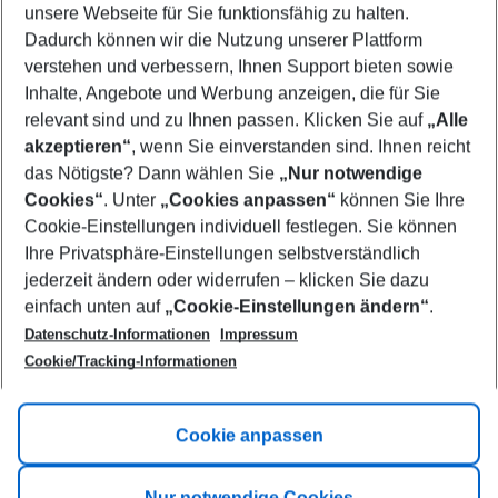
unsere Webseite für Sie funktionsfähig zu halten.
08/08/26
–
06/08/27
5-8 nights
Dadurch können wir die Nutzung unserer Plattform
Who will travel
verstehen und verbessern, Ihnen Support bieten sowie
2 adults
No children
Inhalte, Angebote und Werbung anzeigen, die für Sie
relevant sind und zu Ihnen passen. Klicken Sie auf
„Alle
Show more filter
akzeptieren“
, wenn Sie einverstanden sind. Ihnen reicht
das Nötigste? Dann wählen Sie
„Nur notwendige
Cookies“
. Unter
„Cookies anpassen“
können Sie Ihre
Cookie-Einstellungen individuell festlegen. Sie können
Ihre Privatsphäre-Einstellungen selbstverständlich
jederzeit ändern oder widerrufen – klicken Sie dazu
Footer
einfach unten auf
„Cookie-Einstellungen ändern“
.
Footer navigation
Title A
Datenschutz-Informationen
Impressum
Cookie/Tracking-Informationen
Link A
Title B
Link A
Cookie anpassen
Title C
Link A
Nur notwendige Cookies