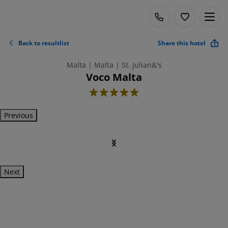
Back to resultlist
Share this hotel
Malta | Malta | St. Julian&'s
Voco Malta
5
Previous
Next