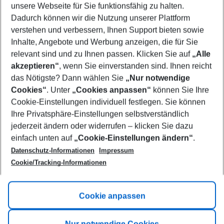
unsere Webseite für Sie funktionsfähig zu halten.
10/08/26
–
08/08/27
5-8 nights
Dadurch können wir die Nutzung unserer Plattform
Who will travel
verstehen und verbessern, Ihnen Support bieten sowie
2 adults
No children
Inhalte, Angebote und Werbung anzeigen, die für Sie
relevant sind und zu Ihnen passen. Klicken Sie auf
„Alle
Show more filter
akzeptieren“
, wenn Sie einverstanden sind. Ihnen reicht
das Nötigste? Dann wählen Sie
„Nur notwendige
Cookies“
. Unter
„Cookies anpassen“
können Sie Ihre
Cookie-Einstellungen individuell festlegen. Sie können
Ihre Privatsphäre-Einstellungen selbstverständlich
jederzeit ändern oder widerrufen – klicken Sie dazu
Footer
einfach unten auf
„Cookie-Einstellungen ändern“
.
Footer navigation
Title A
Datenschutz-Informationen
Impressum
Cookie/Tracking-Informationen
Link A
Title B
Link A
Cookie anpassen
Title C
Link A
Nur notwendige Cookies