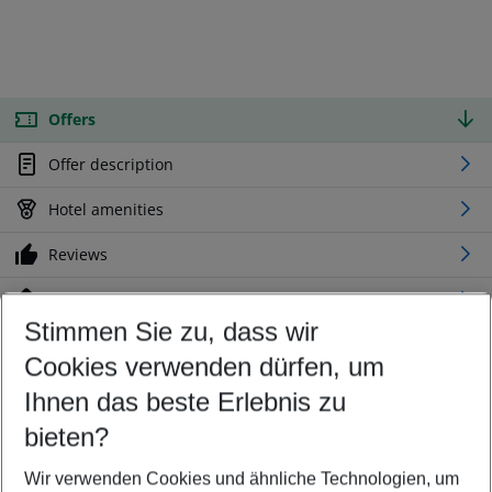
Offers
Offer description
Hotel amenities
Reviews
Location
Stimmen Sie zu, dass wir
Cookies verwenden dürfen, um
Customize your offer
Find the perfect deal which suits your best
Ihnen das beste Erlebnis zu
Your departure airport
bieten?
Any airport
Wir verwenden Cookies und ähnliche Technologien, um
Select your date range