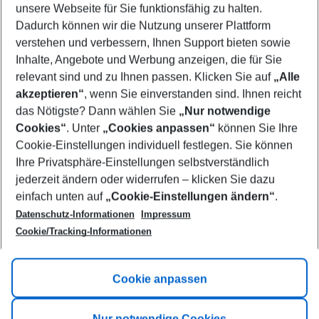
unsere Webseite für Sie funktionsfähig zu halten.
09/08/26
–
07/08/27
5-8 nights
Dadurch können wir die Nutzung unserer Plattform
Who will travel
verstehen und verbessern, Ihnen Support bieten sowie
2 adults
No children
Inhalte, Angebote und Werbung anzeigen, die für Sie
relevant sind und zu Ihnen passen. Klicken Sie auf
„Alle
Show more filter
akzeptieren“
, wenn Sie einverstanden sind. Ihnen reicht
das Nötigste? Dann wählen Sie
„Nur notwendige
Cookies“
. Unter
„Cookies anpassen“
können Sie Ihre
Cookie-Einstellungen individuell festlegen. Sie können
Ihre Privatsphäre-Einstellungen selbstverständlich
jederzeit ändern oder widerrufen – klicken Sie dazu
Footer
einfach unten auf
„Cookie-Einstellungen ändern“
.
Footer navigation
Title A
Datenschutz-Informationen
Impressum
Cookie/Tracking-Informationen
Link A
Title B
Link A
Cookie anpassen
Title C
Link A
Nur notwendige Cookies