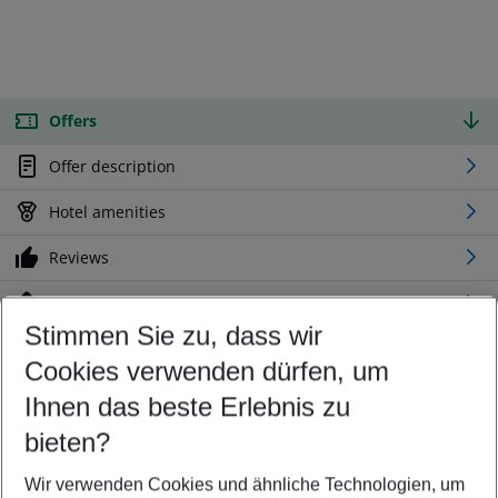
Offers
Offer description
Hotel amenities
Reviews
Location
Stimmen Sie zu, dass wir
Cookies verwenden dürfen, um
Customize your offer
Find the perfect deal which suits your best
Ihnen das beste Erlebnis zu
Your departure airport
bieten?
Any airport
Wir verwenden Cookies und ähnliche Technologien, um
Select your date range