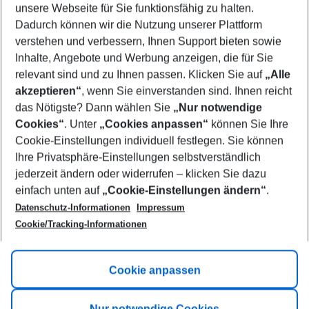
unsere Webseite für Sie funktionsfähig zu halten.
10/08/26
–
08/08/27
5-8 nights
Dadurch können wir die Nutzung unserer Plattform
Who will travel
verstehen und verbessern, Ihnen Support bieten sowie
2 adults
No children
Inhalte, Angebote und Werbung anzeigen, die für Sie
relevant sind und zu Ihnen passen. Klicken Sie auf
„Alle
Show more filter
akzeptieren“
, wenn Sie einverstanden sind. Ihnen reicht
das Nötigste? Dann wählen Sie
„Nur notwendige
Cookies“
. Unter
„Cookies anpassen“
können Sie Ihre
Cookie-Einstellungen individuell festlegen. Sie können
Ihre Privatsphäre-Einstellungen selbstverständlich
jederzeit ändern oder widerrufen – klicken Sie dazu
Footer
einfach unten auf
„Cookie-Einstellungen ändern“
.
Footer navigation
Title A
Datenschutz-Informationen
Impressum
Cookie/Tracking-Informationen
Link A
Title B
Link A
Cookie anpassen
Title C
Link A
Nur notwendige Cookies