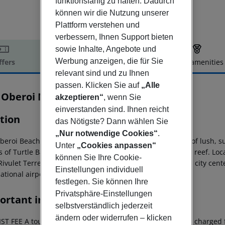
funktionsfähig zu halten. Dadurch
können wir die Nutzung unserer
Plattform verstehen und
verbessern, Ihnen Support bieten
sowie Inhalte, Angebote und
Werbung anzeigen, die für Sie
ffers
Offer description
Hotel amenities
relevant sind und zu Ihnen
r description
passen. Klicken Sie auf
„Alle
 Oberoi Mauritius
akzeptieren“
, wenn Sie
5
einverstanden sind. Ihnen reicht
tion
das Nötigste? Dann wählen Sie
„Nur notwendige Cookies“
.
beroi Beach Resort Mauritius embraced by twenty acres of lush, sub
Unter
„Cookies anpassen“
s of Turtle Bay; a natural marine park with a vibrant coral reef. L
können Sie Ihre Cookie-
Rivulet Terre Rouge bird sanctuary, 13 km from Port Louis city c
Einstellungen individuell
ational airport.
festlegen. Sie können Ihre
Privatsphäre-Einstellungen
ortant info
selbstverständlich jederzeit
ändern oder widerrufen – klicken
T FEE A tourist fee of EUR 3 per person per night will be charged f