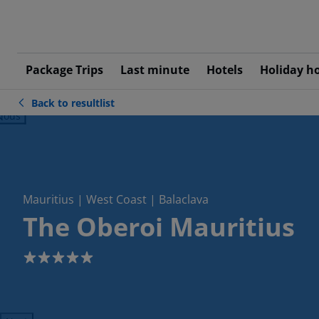
Package Trips
Last minute
Hotels
Holiday h
Back to resultlist
ious
Mauritius | West Coast | Balaclava
The Oberoi Mauritius
5