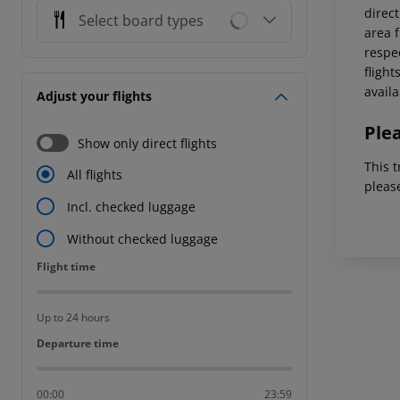
direc
Select board types
area f
respec
flight
availa
Adjust your flights
Ple
Show only direct flights
This t
All flights
pleas
Incl. checked luggage
Without checked luggage
Flight time
Flight time
Up to 24 hours
Departure time
Departure time
00:00
23:59