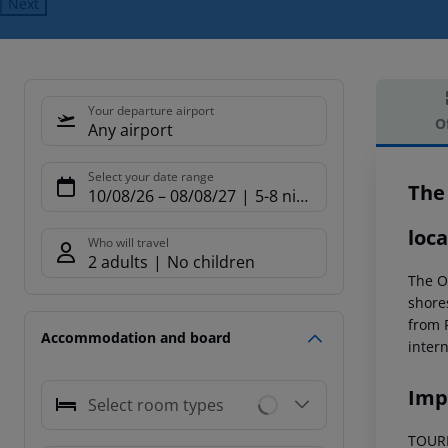
Next
Your departure airport
O
Any airport
Offe
Select your date range
The
10/08/26
–
08/08/27
5-8 nights
loca
Who will travel
2 adults
No children
The O
shore
from 
Accommodation and board
intern
Imp
Select room types
TOURIS