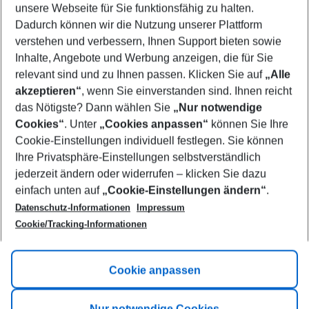
unsere Webseite für Sie funktionsfähig zu halten.
11/08/26
–
09/08/27
5-8 nights
Dadurch können wir die Nutzung unserer Plattform
Who will travel
verstehen und verbessern, Ihnen Support bieten sowie
2 adults
No children
Inhalte, Angebote und Werbung anzeigen, die für Sie
relevant sind und zu Ihnen passen. Klicken Sie auf
„Alle
Show more filter
akzeptieren“
, wenn Sie einverstanden sind. Ihnen reicht
das Nötigste? Dann wählen Sie
„Nur notwendige
Cookies“
. Unter
„Cookies anpassen“
können Sie Ihre
Cookie-Einstellungen individuell festlegen. Sie können
Ihre Privatsphäre-Einstellungen selbstverständlich
jederzeit ändern oder widerrufen – klicken Sie dazu
Footer
einfach unten auf
„Cookie-Einstellungen ändern“
.
Footer navigation
Title A
Datenschutz-Informationen
Impressum
Cookie/Tracking-Informationen
Link A
Title B
Link A
Cookie anpassen
Title C
Link A
Nur notwendige Cookies