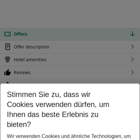
Offers
Offer description
Hotel amenities
Reviews
Location
Stimmen Sie zu, dass wir
Cookies verwenden dürfen, um
Customize your offer
Find the perfect deal which suits your best
Ihnen das beste Erlebnis zu
Your departure airport
bieten?
Any airport
Wir verwenden Cookies und ähnliche Technologien, um
Select your date range