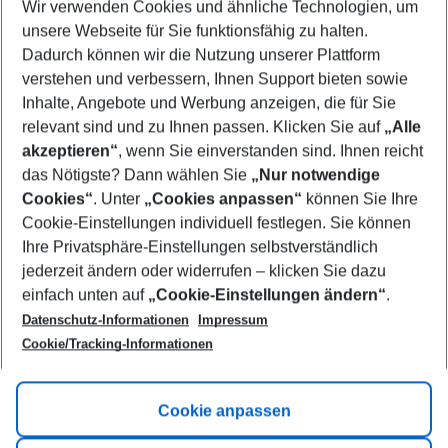
Wir verwenden Cookies und ähnliche Technologien, um
Select your date range
unsere Webseite für Sie funktionsfähig zu halten.
08/08/26
–
06/08/27
5-8 nights
Dadurch können wir die Nutzung unserer Plattform
Who will travel
verstehen und verbessern, Ihnen Support bieten sowie
2 adults
No children
Inhalte, Angebote und Werbung anzeigen, die für Sie
relevant sind und zu Ihnen passen. Klicken Sie auf
„Alle
Show more filter
akzeptieren“
, wenn Sie einverstanden sind. Ihnen reicht
das Nötigste? Dann wählen Sie
„Nur notwendige
Cookies“
. Unter
„Cookies anpassen“
können Sie Ihre
Cookie-Einstellungen individuell festlegen. Sie können
Ihre Privatsphäre-Einstellungen selbstverständlich
jederzeit ändern oder widerrufen – klicken Sie dazu
Footer
einfach unten auf
„Cookie-Einstellungen ändern“
.
Footer navigation
Title A
Datenschutz-Informationen
Impressum
Cookie/Tracking-Informationen
Link A
Title B
Link A
Cookie anpassen
Title C