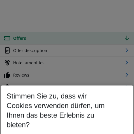
Offers
Offer description
Hotel amenities
Reviews
Location
Stimmen Sie zu, dass wir
Cookies verwenden dürfen, um
Customize your offer
Find the perfect deal which suits your best
Ihnen das beste Erlebnis zu
Your departure airport
bieten?
Any airport