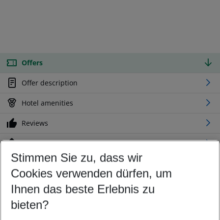
Offers
Offer description
Hotel amenities
Reviews
Location
Stimmen Sie zu, dass wir
Cookies verwenden dürfen, um
Customize your offer
Find the perfect deal which suits your best
Ihnen das beste Erlebnis zu
Your departure airport
bieten?
Any airport