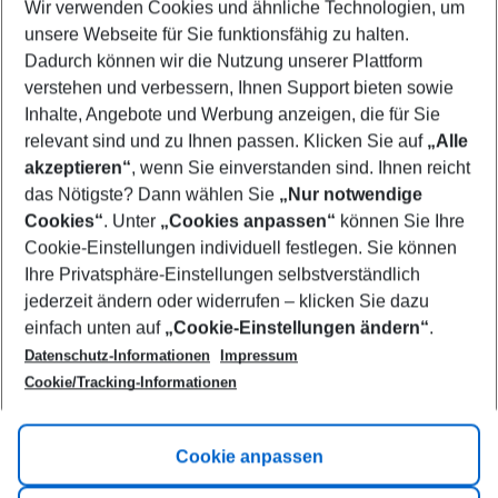
Wir verwenden Cookies und ähnliche Technologien, um
Select your date range
unsere Webseite für Sie funktionsfähig zu halten.
08/08/26
–
06/08/27
5-8 nights
Dadurch können wir die Nutzung unserer Plattform
Who will travel
verstehen und verbessern, Ihnen Support bieten sowie
2 adults
No children
Inhalte, Angebote und Werbung anzeigen, die für Sie
relevant sind und zu Ihnen passen. Klicken Sie auf
„Alle
Show more filter
akzeptieren“
, wenn Sie einverstanden sind. Ihnen reicht
das Nötigste? Dann wählen Sie
„Nur notwendige
Cookies“
. Unter
„Cookies anpassen“
können Sie Ihre
Cookie-Einstellungen individuell festlegen. Sie können
Ihre Privatsphäre-Einstellungen selbstverständlich
jederzeit ändern oder widerrufen – klicken Sie dazu
Footer
einfach unten auf
„Cookie-Einstellungen ändern“
.
Footer navigation
Title A
Datenschutz-Informationen
Impressum
Cookie/Tracking-Informationen
Link A
Title B
Link A
Cookie anpassen
Title C