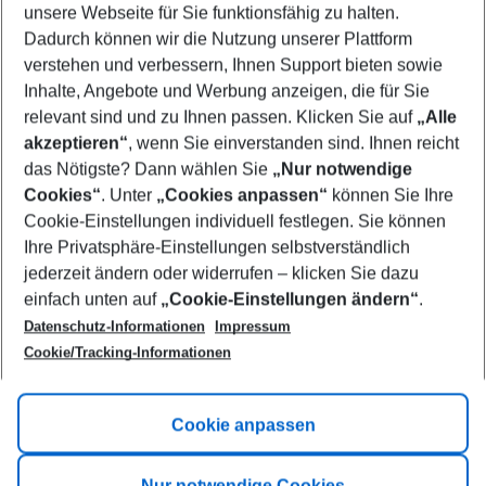
unsere Webseite für Sie funktionsfähig zu halten.
09/08/26
–
07/08/27
5-8 nights
Dadurch können wir die Nutzung unserer Plattform
Who will travel
verstehen und verbessern, Ihnen Support bieten sowie
2 adults
No children
Inhalte, Angebote und Werbung anzeigen, die für Sie
relevant sind und zu Ihnen passen. Klicken Sie auf
„Alle
Show more filter
akzeptieren“
, wenn Sie einverstanden sind. Ihnen reicht
das Nötigste? Dann wählen Sie
„Nur notwendige
Cookies“
. Unter
„Cookies anpassen“
können Sie Ihre
Cookie-Einstellungen individuell festlegen. Sie können
Ihre Privatsphäre-Einstellungen selbstverständlich
jederzeit ändern oder widerrufen – klicken Sie dazu
Footer
einfach unten auf
„Cookie-Einstellungen ändern“
.
Footer navigation
Title A
Datenschutz-Informationen
Impressum
Cookie/Tracking-Informationen
Link A
Title B
Link A
Cookie anpassen
Title C
Link A
Nur notwendige Cookies