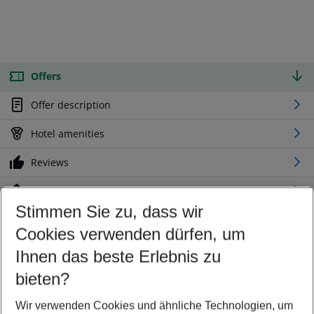
Offers
Offer description
Hotel amenities
Reviews
Location
Stimmen Sie zu, dass wir
Cookies verwenden dürfen, um
Customize your offer
Find the perfect deal which suits your best
Ihnen das beste Erlebnis zu
Your departure airport
bieten?
Any airport
Wir verwenden Cookies und ähnliche Technologien, um
Select your date range