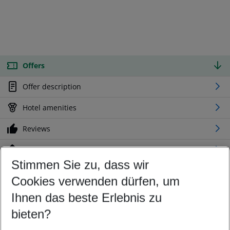
Offers
Offer description
Hotel amenities
Reviews
Location
Stimmen Sie zu, dass wir
Cookies verwenden dürfen, um
Customize your offer
Find the perfect deal which suits your best
Ihnen das beste Erlebnis zu
Your departure airport
bieten?
Any airport