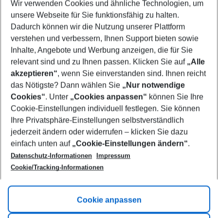
Wir verwenden Cookies und ähnliche Technologien, um
Select your date range
unsere Webseite für Sie funktionsfähig zu halten.
11/08/26
–
09/08/27
5-8 nights
Dadurch können wir die Nutzung unserer Plattform
Who will travel
verstehen und verbessern, Ihnen Support bieten sowie
2 adults
No children
Inhalte, Angebote und Werbung anzeigen, die für Sie
relevant sind und zu Ihnen passen. Klicken Sie auf
„Alle
Show more filter
akzeptieren“
, wenn Sie einverstanden sind. Ihnen reicht
das Nötigste? Dann wählen Sie
„Nur notwendige
Cookies“
. Unter
„Cookies anpassen“
können Sie Ihre
Cookie-Einstellungen individuell festlegen. Sie können
Ihre Privatsphäre-Einstellungen selbstverständlich
jederzeit ändern oder widerrufen – klicken Sie dazu
Footer
einfach unten auf
„Cookie-Einstellungen ändern“
.
Footer navigation
Title A
Datenschutz-Informationen
Impressum
Cookie/Tracking-Informationen
Link A
Title B
Link A
Cookie anpassen
Title C