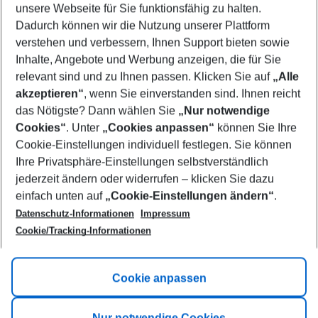
unsere Webseite für Sie funktionsfähig zu halten.
10/08/26
–
08/08/27
5-8 nights
Dadurch können wir die Nutzung unserer Plattform
Who will travel
verstehen und verbessern, Ihnen Support bieten sowie
2 adults
No children
Inhalte, Angebote und Werbung anzeigen, die für Sie
relevant sind und zu Ihnen passen. Klicken Sie auf
„Alle
Show more filter
akzeptieren“
, wenn Sie einverstanden sind. Ihnen reicht
das Nötigste? Dann wählen Sie
„Nur notwendige
Cookies“
. Unter
„Cookies anpassen“
können Sie Ihre
Cookie-Einstellungen individuell festlegen. Sie können
Ihre Privatsphäre-Einstellungen selbstverständlich
jederzeit ändern oder widerrufen – klicken Sie dazu
Footer
einfach unten auf
„Cookie-Einstellungen ändern“
.
Footer navigation
Title A
Datenschutz-Informationen
Impressum
Cookie/Tracking-Informationen
Link A
Title B
Link A
Cookie anpassen
Title C
Link A
Nur notwendige Cookies