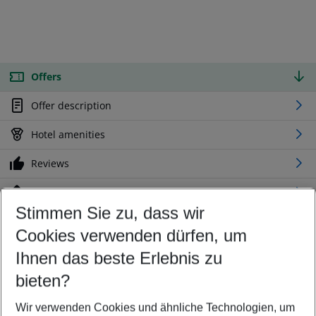
Offers
Offer description
Hotel amenities
Reviews
Location
Stimmen Sie zu, dass wir
Cookies verwenden dürfen, um
Customize your offer
Find the perfect deal which suits your best
Ihnen das beste Erlebnis zu
Your departure airport
bieten?
Any airport
Wir verwenden Cookies und ähnliche Technologien, um
Select your date range