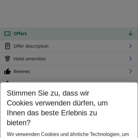
Offers
Offer description
Hotel amenities
Reviews
Location
Stimmen Sie zu, dass wir
Cookies verwenden dürfen, um
Customize your offer
Find the perfect deal which suits your best
Ihnen das beste Erlebnis zu
Your departure airport
bieten?
Any airport
Wir verwenden Cookies und ähnliche Technologien, um
Select your date range