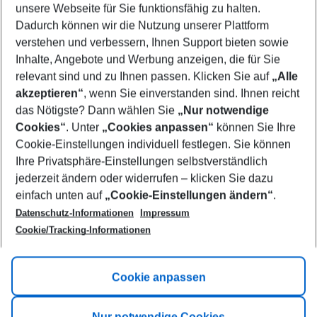
unsere Webseite für Sie funktionsfähig zu halten.
08/08/26
–
06/08/27
5-8 nights
Dadurch können wir die Nutzung unserer Plattform
Who will travel
verstehen und verbessern, Ihnen Support bieten sowie
2 adults
No children
Inhalte, Angebote und Werbung anzeigen, die für Sie
relevant sind und zu Ihnen passen. Klicken Sie auf
„Alle
Show more filter
akzeptieren“
, wenn Sie einverstanden sind. Ihnen reicht
das Nötigste? Dann wählen Sie
„Nur notwendige
Cookies“
. Unter
„Cookies anpassen“
können Sie Ihre
Cookie-Einstellungen individuell festlegen. Sie können
Ihre Privatsphäre-Einstellungen selbstverständlich
jederzeit ändern oder widerrufen – klicken Sie dazu
Footer
einfach unten auf
„Cookie-Einstellungen ändern“
.
Footer navigation
Title A
Datenschutz-Informationen
Impressum
Cookie/Tracking-Informationen
Link A
Title B
Link A
Cookie anpassen
Title C
Link A
Nur notwendige Cookies