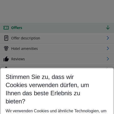
Offers
Offer description
Hotel amenities
Reviews
Location
Stimmen Sie zu, dass wir
Cookies verwenden dürfen, um
Customize your offer
Find the perfect deal which suits your best
Ihnen das beste Erlebnis zu
Your departure airport
bieten?
Any airport
Wir verwenden Cookies und ähnliche Technologien, um
Select your date range