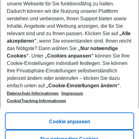
unsere Webseite für Sie funktionsfähig zu halten.
10/08/26
–
08/08/27
5-8 nights
Dadurch können wir die Nutzung unserer Plattform
Who will travel
verstehen und verbessern, Ihnen Support bieten sowie
2 adults
No children
Inhalte, Angebote und Werbung anzeigen, die für Sie
relevant sind und zu Ihnen passen. Klicken Sie auf
„Alle
Show more filter
akzeptieren“
, wenn Sie einverstanden sind. Ihnen reicht
das Nötigste? Dann wählen Sie
„Nur notwendige
Cookies“
. Unter
„Cookies anpassen“
können Sie Ihre
Cookie-Einstellungen individuell festlegen. Sie können
Ihre Privatsphäre-Einstellungen selbstverständlich
jederzeit ändern oder widerrufen – klicken Sie dazu
Footer
einfach unten auf
„Cookie-Einstellungen ändern“
.
Footer navigation
Title A
Datenschutz-Informationen
Impressum
Cookie/Tracking-Informationen
Link A
Title B
Link A
Cookie anpassen
Title C
Link A
Nur notwendige Cookies