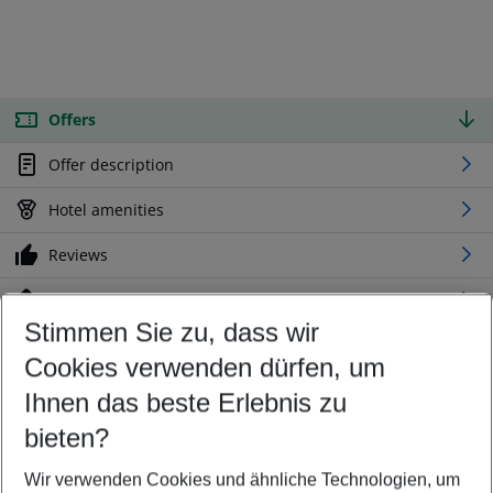
Offers
Offer description
Hotel amenities
Reviews
Location
Stimmen Sie zu, dass wir
Cookies verwenden dürfen, um
Customize your offer
Find the perfect deal which suits your best
Ihnen das beste Erlebnis zu
Your departure airport
bieten?
Any airport
Wir verwenden Cookies und ähnliche Technologien, um
Select your date range