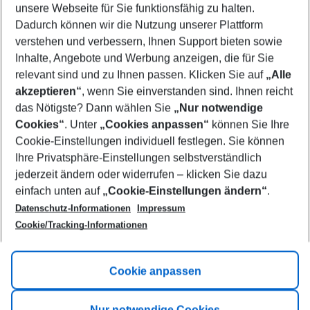
unsere Webseite für Sie funktionsfähig zu halten.
11/08/26
–
09/08/27
5-8 nights
Dadurch können wir die Nutzung unserer Plattform
Who will travel
verstehen und verbessern, Ihnen Support bieten sowie
2 adults
No children
Inhalte, Angebote und Werbung anzeigen, die für Sie
relevant sind und zu Ihnen passen. Klicken Sie auf
„Alle
Show more filter
akzeptieren“
, wenn Sie einverstanden sind. Ihnen reicht
das Nötigste? Dann wählen Sie
„Nur notwendige
Cookies“
. Unter
„Cookies anpassen“
können Sie Ihre
Cookie-Einstellungen individuell festlegen. Sie können
Ihre Privatsphäre-Einstellungen selbstverständlich
jederzeit ändern oder widerrufen – klicken Sie dazu
Footer
einfach unten auf
„Cookie-Einstellungen ändern“
.
Footer navigation
Title A
Datenschutz-Informationen
Impressum
Cookie/Tracking-Informationen
Link A
Title B
Link A
Cookie anpassen
Title C
Link A
Nur notwendige Cookies