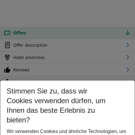
Offers
Offer description
Hotel amenities
Reviews
Location
Stimmen Sie zu, dass wir
Cookies verwenden dürfen, um
Customize your offer
Find the perfect deal which suits your best
Ihnen das beste Erlebnis zu
Your departure airport
bieten?
Any airport
Wir verwenden Cookies und ähnliche Technologien, um
Select your date range