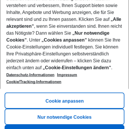
Who will travel
verstehen und verbessern, Ihnen Support bieten sowie
2 adults
No children
Inhalte, Angebote und Werbung anzeigen, die für Sie
relevant sind und zu Ihnen passen. Klicken Sie auf
„Alle
Show more filter
akzeptieren“
, wenn Sie einverstanden sind. Ihnen reicht
das Nötigste? Dann wählen Sie
„Nur notwendige
Cookies“
. Unter
„Cookies anpassen“
können Sie Ihre
Cookie-Einstellungen individuell festlegen. Sie können
Ihre Privatsphäre-Einstellungen selbstverständlich
jederzeit ändern oder widerrufen – klicken Sie dazu
Footer
einfach unten auf
„Cookie-Einstellungen ändern“
.
Footer navigation
Title A
Datenschutz-Informationen
Impressum
Cookie/Tracking-Informationen
Link A
Title B
Link A
Cookie anpassen
Title C
Link A
Nur notwendige Cookies