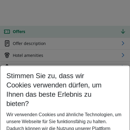
Offers
Offer description
Hotel amenities
Location
Stimmen Sie zu, dass wir
Cookies verwenden dürfen, um
Customize your offer
Find the perfect deal which suits your best
Ihnen das beste Erlebnis zu
Your departure airport
bieten?
Any airport
Wir verwenden Cookies und ähnliche Technologien, um
Select your date range
unsere Webseite für Sie funktionsfähig zu halten.
12/08/26
–
10/08/27
5-8 nights
Dadurch können wir die Nutzung unserer Plattform