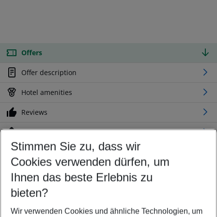
Offers
Offer description
Hotel amenities
Reviews
Location
Stimmen Sie zu, dass wir
Cookies verwenden dürfen, um
Customize your offer
Find the perfect deal which suits your best
Ihnen das beste Erlebnis zu
Your departure airport
bieten?
Any airport
Wir verwenden Cookies und ähnliche Technologien, um
Select your date range