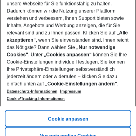
unsere Webseite für Sie funktionsfähig zu halten.
10/08/26
–
08/08/27
5-8 nights
Dadurch können wir die Nutzung unserer Plattform
Who will travel
verstehen und verbessern, Ihnen Support bieten sowie
2 adults
No children
Inhalte, Angebote und Werbung anzeigen, die für Sie
relevant sind und zu Ihnen passen. Klicken Sie auf
„Alle
Show more filter
akzeptieren“
, wenn Sie einverstanden sind. Ihnen reicht
das Nötigste? Dann wählen Sie
„Nur notwendige
Cookies“
. Unter
„Cookies anpassen“
können Sie Ihre
Cookie-Einstellungen individuell festlegen. Sie können
Ihre Privatsphäre-Einstellungen selbstverständlich
jederzeit ändern oder widerrufen – klicken Sie dazu
Footer
einfach unten auf
„Cookie-Einstellungen ändern“
.
Footer navigation
Title A
Datenschutz-Informationen
Impressum
Cookie/Tracking-Informationen
Link A
Title B
Link A
Cookie anpassen
Title C
Link A
Nur notwendige Cookies