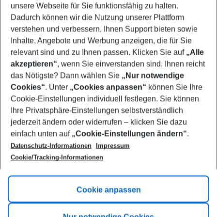
unsere Webseite für Sie funktionsfähig zu halten.
11/08/26
–
09/08/27
5-8 nights
Dadurch können wir die Nutzung unserer Plattform
Who will travel
verstehen und verbessern, Ihnen Support bieten sowie
2 adults
No children
Inhalte, Angebote und Werbung anzeigen, die für Sie
relevant sind und zu Ihnen passen. Klicken Sie auf
„Alle
Show more filter
akzeptieren“
, wenn Sie einverstanden sind. Ihnen reicht
das Nötigste? Dann wählen Sie
„Nur notwendige
Cookies“
. Unter
„Cookies anpassen“
können Sie Ihre
Cookie-Einstellungen individuell festlegen. Sie können
Ihre Privatsphäre-Einstellungen selbstverständlich
jederzeit ändern oder widerrufen – klicken Sie dazu
Footer
einfach unten auf
„Cookie-Einstellungen ändern“
.
Footer navigation
Title A
Datenschutz-Informationen
Impressum
Cookie/Tracking-Informationen
Link A
Title B
Link A
Cookie anpassen
Title C
Link A
Nur notwendige Cookies