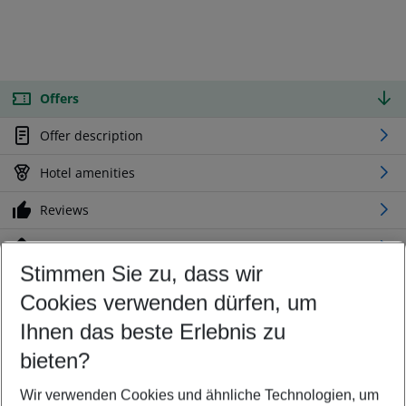
Offers
Offer description
Hotel amenities
Reviews
Location
Stimmen Sie zu, dass wir
Cookies verwenden dürfen, um
Customize your offer
Find the perfect deal which suits your best
Ihnen das beste Erlebnis zu
Your departure airport
bieten?
Any airport
Wir verwenden Cookies und ähnliche Technologien, um
Select your date range