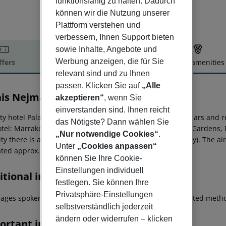
funktionsfähig zu halten. Dadurch
können wir die Nutzung unserer
Plattform verstehen und
verbessern, Ihnen Support bieten
sowie Inhalte, Angebote und
Werbung anzeigen, die für Sie
ffers
Offer description
Hotel amenities
relevant sind und zu Ihnen
r description
passen. Klicken Sie auf
„Alle
ais Nejma Oriental
akzeptieren“
, wenn Sie
4
einverstanden sind. Ihnen reicht
ity hotel Palais Nejma is around 950 m from the nearest bars and r
das Nötigste? Dann wählen Sie
otel: Marrakech Museum, Medersa Ben Youssef, Menara Gardens, M
„Nur notwendige Cookies“
.
ty there is a taxi rank and a bus stop (approx. 200 m away). The ai
Unter
„Cookies anpassen“
cated approx. 243 km away.
können Sie Ihre Cookie-
Einstellungen individuell
tional info
festlegen. Sie können Ihre
Privatsphäre-Einstellungen
ages spoken: English, French, Spanish and Arabic. Accepted metho
selbstverständlich jederzeit
ändern oder widerrufen – klicken
ortant info