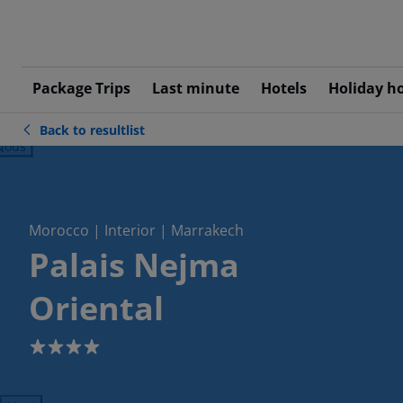
Package Trips
Last minute
Hotels
Holiday h
Back to resultlist
ious
Morocco | Interior | Marrakech
Palais Nejma
Oriental
4