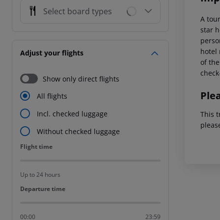
Select board types
A tou
star 
perso
hotel 
Adjust your flights
of the
check-
Show only direct flights
Ple
All flights
Incl. checked luggage
This t
pleas
Without checked luggage
Flight time
Flight time
Up to 24 hours
Departure time
Departure time
00:00
23:59