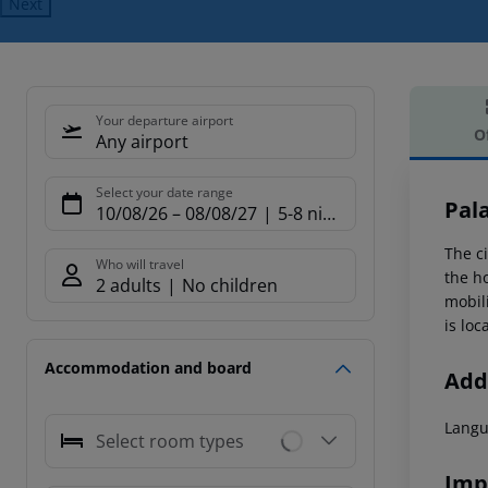
Next
Your departure airport
O
Any airport
Offe
Select your date range
Pal
10/08/26
–
08/08/27
5-8 nights
The c
Who will travel
the h
2 adults
No children
mobili
is lo
Accommodation and board
Addi
Langu
Select room types
Imp