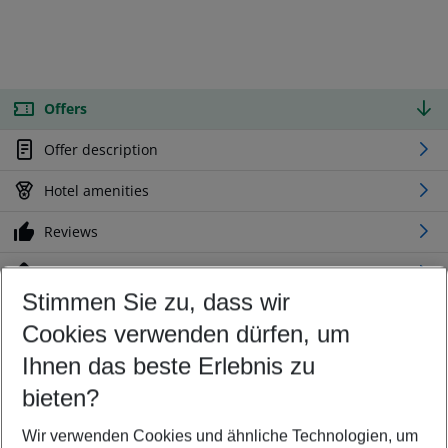
Offers
Offer description
Hotel amenities
Reviews
Location
Stimmen Sie zu, dass wir
Cookies verwenden dürfen, um
Customize your offer
Find the perfect deal which suits your best
Ihnen das beste Erlebnis zu
Your departure airport
bieten?
Any airport
Wir verwenden Cookies und ähnliche Technologien, um
Select your date range