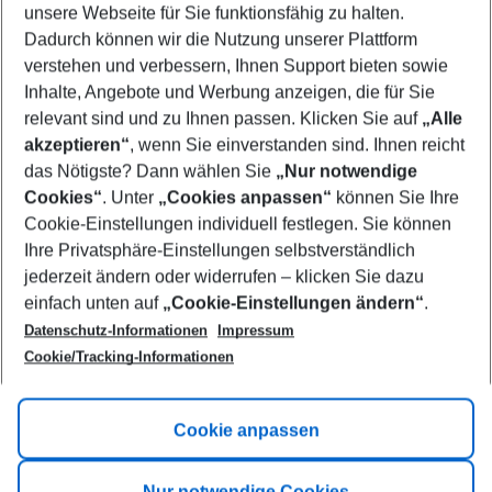
unsere Webseite für Sie funktionsfähig zu halten.
09/08/26
–
07/08/27
5-8 nights
Dadurch können wir die Nutzung unserer Plattform
Who will travel
verstehen und verbessern, Ihnen Support bieten sowie
2 adults
No children
Inhalte, Angebote und Werbung anzeigen, die für Sie
relevant sind und zu Ihnen passen. Klicken Sie auf
„Alle
Show more filter
akzeptieren“
, wenn Sie einverstanden sind. Ihnen reicht
das Nötigste? Dann wählen Sie
„Nur notwendige
Cookies“
. Unter
„Cookies anpassen“
können Sie Ihre
Cookie-Einstellungen individuell festlegen. Sie können
Ihre Privatsphäre-Einstellungen selbstverständlich
jederzeit ändern oder widerrufen – klicken Sie dazu
Footer
einfach unten auf
„Cookie-Einstellungen ändern“
.
Footer navigation
Title A
Datenschutz-Informationen
Impressum
Cookie/Tracking-Informationen
Link A
Title B
Link A
Cookie anpassen
Title C
Link A
Nur notwendige Cookies