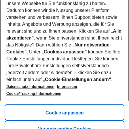
unsere Webseite für Sie funktionsfähig zu halten.
09/08/26
–
07/08/27
5-8 nights
Dadurch können wir die Nutzung unserer Plattform
Who will travel
verstehen und verbessern, Ihnen Support bieten sowie
2 adults
No children
Inhalte, Angebote und Werbung anzeigen, die für Sie
relevant sind und zu Ihnen passen. Klicken Sie auf
„Alle
Show more filter
akzeptieren“
, wenn Sie einverstanden sind. Ihnen reicht
das Nötigste? Dann wählen Sie
„Nur notwendige
Cookies“
. Unter
„Cookies anpassen“
können Sie Ihre
Cookie-Einstellungen individuell festlegen. Sie können
Ihre Privatsphäre-Einstellungen selbstverständlich
jederzeit ändern oder widerrufen – klicken Sie dazu
Footer
einfach unten auf
„Cookie-Einstellungen ändern“
.
Footer navigation
Title A
Datenschutz-Informationen
Impressum
Cookie/Tracking-Informationen
Link A
Title B
Link A
Cookie anpassen
Title C
Link A
Nur notwendige Cookies