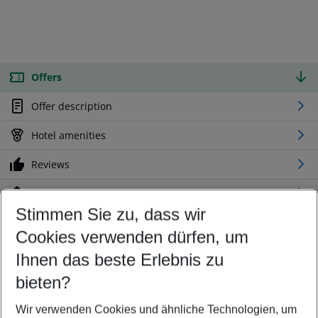
Offers
Offer description
Hotel amenities
Reviews
Location
Stimmen Sie zu, dass wir
Cookies verwenden dürfen, um
Customize your offer
Find the perfect deal which suits your best
Ihnen das beste Erlebnis zu
Your departure airport
bieten?
Any airport
Wir verwenden Cookies und ähnliche Technologien, um
Select your date range