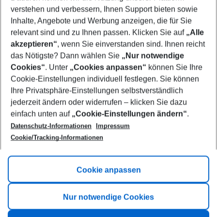
Who will travel
verstehen und verbessern, Ihnen Support bieten sowie
2 adults
No children
Inhalte, Angebote und Werbung anzeigen, die für Sie
relevant sind und zu Ihnen passen. Klicken Sie auf
„Alle
Show more filter
akzeptieren“
, wenn Sie einverstanden sind. Ihnen reicht
das Nötigste? Dann wählen Sie
„Nur notwendige
Cookies“
. Unter
„Cookies anpassen“
können Sie Ihre
Cookie-Einstellungen individuell festlegen. Sie können
Ihre Privatsphäre-Einstellungen selbstverständlich
jederzeit ändern oder widerrufen – klicken Sie dazu
Footer
einfach unten auf
„Cookie-Einstellungen ändern“
.
Footer navigation
Title A
Datenschutz-Informationen
Impressum
Cookie/Tracking-Informationen
Link A
Title B
Link A
Cookie anpassen
Title C
Link A
Nur notwendige Cookies