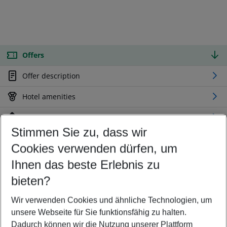
Offers
Offer description
Hotel amenities
Location
Stimmen Sie zu, dass wir
Cookies verwenden dürfen, um
Customize your offer
Find the perfect deal which suits your best
Ihnen das beste Erlebnis zu
Your departure airport
bieten?
Any airport
Wir verwenden Cookies und ähnliche Technologien, um
Select your date range
unsere Webseite für Sie funktionsfähig zu halten.
12/08/26
–
10/08/27
5-8 nights
Dadurch können wir die Nutzung unserer Plattform