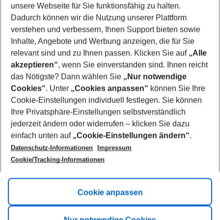
unsere Webseite für Sie funktionsfähig zu halten.
10/08/26
–
08/08/27
5-8 nights
Dadurch können wir die Nutzung unserer Plattform
Who will travel
verstehen und verbessern, Ihnen Support bieten sowie
2 adults
No children
Inhalte, Angebote und Werbung anzeigen, die für Sie
relevant sind und zu Ihnen passen. Klicken Sie auf
„Alle
Show more filter
akzeptieren“
, wenn Sie einverstanden sind. Ihnen reicht
das Nötigste? Dann wählen Sie
„Nur notwendige
Cookies“
. Unter
„Cookies anpassen“
können Sie Ihre
Cookie-Einstellungen individuell festlegen. Sie können
Ihre Privatsphäre-Einstellungen selbstverständlich
jederzeit ändern oder widerrufen – klicken Sie dazu
Footer
einfach unten auf
„Cookie-Einstellungen ändern“
.
Footer navigation
Title A
Datenschutz-Informationen
Impressum
Cookie/Tracking-Informationen
Link A
Title B
Link A
Cookie anpassen
Title C
Link A
Nur notwendige Cookies