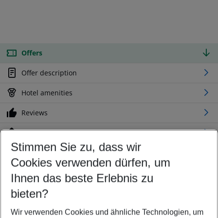
Offers
Offer description
Hotel amenities
Reviews
Location
Stimmen Sie zu, dass wir
Cookies verwenden dürfen, um
Customize your offer
Find the perfect deal which suits your best
Ihnen das beste Erlebnis zu
Your departure airport
bieten?
Any airport
Wir verwenden Cookies und ähnliche Technologien, um
Select your date range