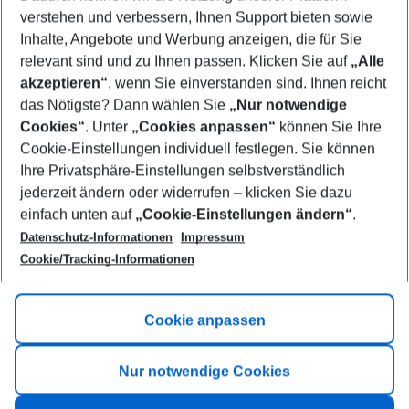
Who will travel
verstehen und verbessern, Ihnen Support bieten sowie
2 adults
No children
Inhalte, Angebote und Werbung anzeigen, die für Sie
relevant sind und zu Ihnen passen. Klicken Sie auf
„Alle
Show more filter
akzeptieren“
, wenn Sie einverstanden sind. Ihnen reicht
das Nötigste? Dann wählen Sie
„Nur notwendige
Cookies“
. Unter
„Cookies anpassen“
können Sie Ihre
Cookie-Einstellungen individuell festlegen. Sie können
Ihre Privatsphäre-Einstellungen selbstverständlich
jederzeit ändern oder widerrufen – klicken Sie dazu
Footer
einfach unten auf
„Cookie-Einstellungen ändern“
.
Footer navigation
Title A
Datenschutz-Informationen
Impressum
Cookie/Tracking-Informationen
Link A
Title B
Link A
Cookie anpassen
Title C
Link A
Nur notwendige Cookies