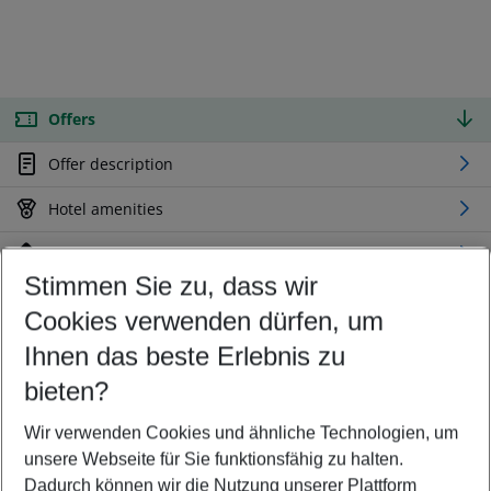
Offers
Offer description
Hotel amenities
Location
Stimmen Sie zu, dass wir
Cookies verwenden dürfen, um
Customize your offer
Find the perfect deal which suits your best
Ihnen das beste Erlebnis zu
Your departure airport
bieten?
Any airport
Wir verwenden Cookies und ähnliche Technologien, um
Select your date range
unsere Webseite für Sie funktionsfähig zu halten.
11/08/26
–
09/08/27
5-8 nights
Dadurch können wir die Nutzung unserer Plattform