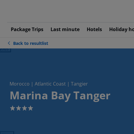
Package Trips
Last minute
Hotels
Holiday h
Back to resultlist
ious
Morocco | Atlantic Coast | Tangier
Marina Bay Tanger
4