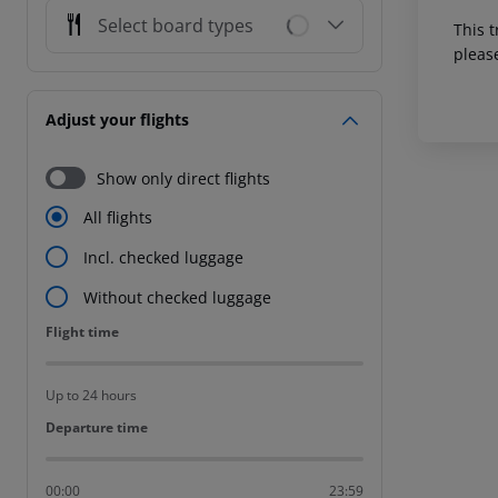
Select board types
This t
pleas
Adjust your flights
Show only direct flights
All flights
Incl. checked luggage
Without checked luggage
Flight time
Flight time
Up to 24 hours
Departure time
Departure time
00:00
23:59