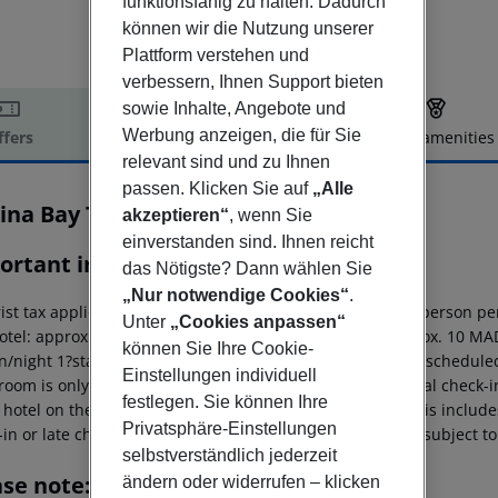
funktionsfähig zu halten. Dadurch
können wir die Nutzung unserer
Plattform verstehen und
verbessern, Ihnen Support bieten
sowie Inhalte, Angebote und
Werbung anzeigen, die für Sie
ffers
Offer description
Hotel amenities
relevant sind und zu Ihnen
r description
passen. Klicken Sie auf
„Alle
ina Bay Tanger
akzeptieren“
, wenn Sie
4
einverstanden sind. Ihnen reicht
ortant info
das Nötigste? Dann wählen Sie
„Nur notwendige Cookies“
.
rist tax applies and must be paid on site at the hotel per person pe
Unter
„Cookies anpassen“
hotel: approx. 25 MAD per person/night 3?star hotel: approx. 10 MA
können Sie Ihre Cookie-
n/night 1?star hotel: approx. 5 MAD per person/night For scheduled 
Einstellungen individuell
room is only available on the day of arrival from the official check-i
festlegen. Sie können Ihre
 hotel on the day of departure must also be observed. This includes 
Privatsphäre-Einstellungen
in or late check-out can be booked via our service team, subject to 
selbstverständlich jederzeit
ase note:
ändern oder widerrufen – klicken