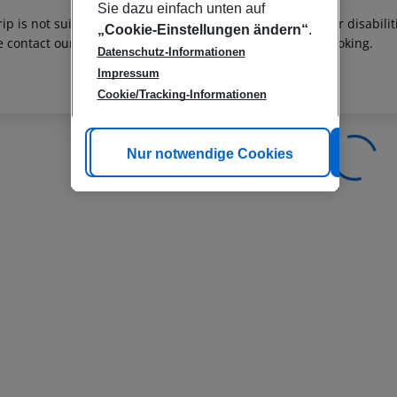
Sie dazu einfach unten auf
rip is not suitable for passengers with reduced mobility or disabil
„Cookie-Einstellungen ändern“
.
e contact our customer service before confirming your booking.
Datenschutz-Informationen
Impressum
Cookie/Tracking-Informationen
Cookie anpassen
Nur notwendige Cookies
Alle