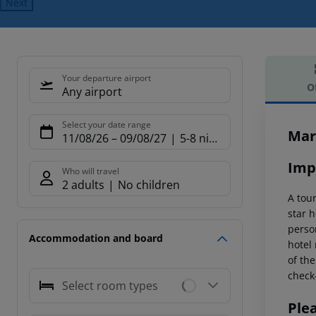
Next
Your departure airport
O
Any airport
Offe
Select your date range
Mar
11/08/26
–
09/08/27
5-8 nights
Imp
Who will travel
2 adults
No children
A tou
star 
perso
Accommodation and board
hotel 
of the
check-
Select room types
Ple