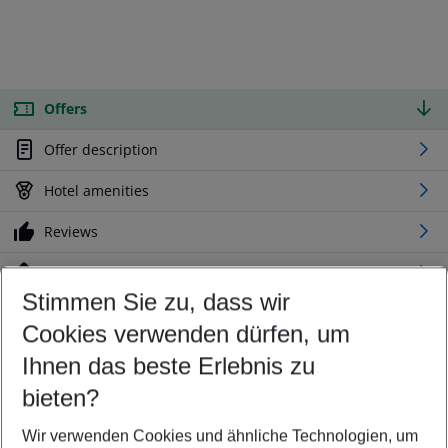
Offers
Offer description
Hotel amenities
Reviews
Location
Stimmen Sie zu, dass wir
Cookies verwenden dürfen, um
Customize your offer
Find the perfect deal which suits your best
Ihnen das beste Erlebnis zu
Your departure airport
bieten?
Any airport
Wir verwenden Cookies und ähnliche Technologien, um
Select your date range