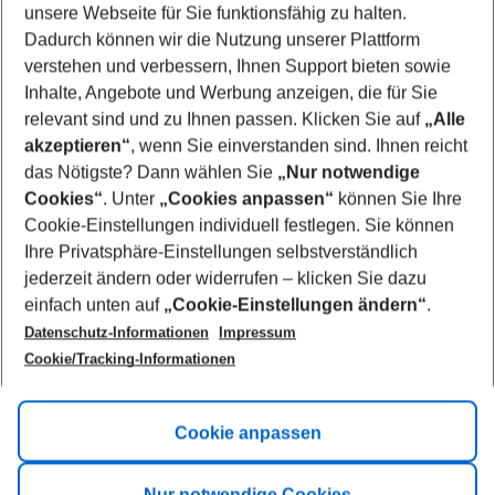
unsere Webseite für Sie funktionsfähig zu halten.
10/08/26
–
08/08/27
5-8 nights
Dadurch können wir die Nutzung unserer Plattform
Who will travel
verstehen und verbessern, Ihnen Support bieten sowie
2 adults
No children
Inhalte, Angebote und Werbung anzeigen, die für Sie
relevant sind und zu Ihnen passen. Klicken Sie auf
„Alle
Show more filter
akzeptieren“
, wenn Sie einverstanden sind. Ihnen reicht
das Nötigste? Dann wählen Sie
„Nur notwendige
Cookies“
. Unter
„Cookies anpassen“
können Sie Ihre
Cookie-Einstellungen individuell festlegen. Sie können
Ihre Privatsphäre-Einstellungen selbstverständlich
jederzeit ändern oder widerrufen – klicken Sie dazu
Footer
einfach unten auf
„Cookie-Einstellungen ändern“
.
Footer navigation
Title A
Datenschutz-Informationen
Impressum
Cookie/Tracking-Informationen
Link A
Title B
Link A
Cookie anpassen
Title C
Link A
Nur notwendige Cookies