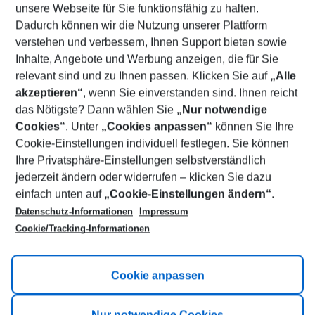
unsere Webseite für Sie funktionsfähig zu halten.
10/08/26
–
08/08/27
5-8 nights
Dadurch können wir die Nutzung unserer Plattform
Who will travel
verstehen und verbessern, Ihnen Support bieten sowie
2 adults
No children
Inhalte, Angebote und Werbung anzeigen, die für Sie
relevant sind und zu Ihnen passen. Klicken Sie auf
„Alle
Show more filter
akzeptieren“
, wenn Sie einverstanden sind. Ihnen reicht
das Nötigste? Dann wählen Sie
„Nur notwendige
Cookies“
. Unter
„Cookies anpassen“
können Sie Ihre
Cookie-Einstellungen individuell festlegen. Sie können
Ihre Privatsphäre-Einstellungen selbstverständlich
jederzeit ändern oder widerrufen – klicken Sie dazu
Footer
einfach unten auf
„Cookie-Einstellungen ändern“
.
Footer navigation
Title A
Datenschutz-Informationen
Impressum
Cookie/Tracking-Informationen
Link A
Title B
Link A
Cookie anpassen
Title C
Link A
Nur notwendige Cookies