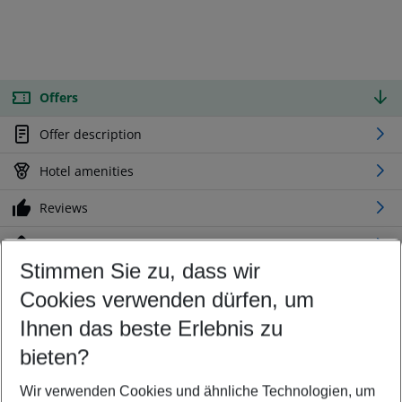
Offers
Offer description
Hotel amenities
Reviews
Location
Stimmen Sie zu, dass wir
Cookies verwenden dürfen, um
Customize your offer
Find the perfect deal which suits your best
Ihnen das beste Erlebnis zu
Your departure airport
bieten?
Any airport
Wir verwenden Cookies und ähnliche Technologien, um
Select your date range