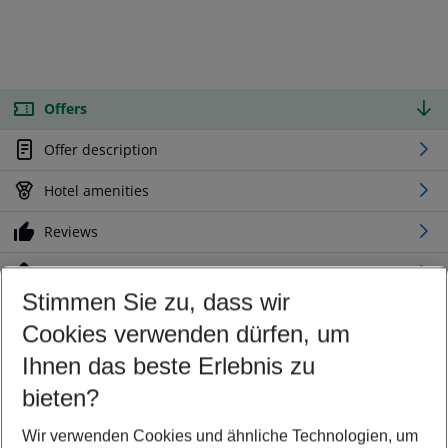
Offers
Offer description
Hotel amenities
Reviews
Location
Stimmen Sie zu, dass wir
Cookies verwenden dürfen, um
Customize your offer
Find the perfect deal which suits your best
Ihnen das beste Erlebnis zu
Your departure airport
bieten?
Any airport
Wir verwenden Cookies und ähnliche Technologien, um
Select your date range