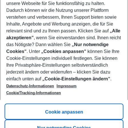
unsere Webseite für Sie funktionsfähig zu halten.
09/08/26
–
07/08/27
5-8 nights
Dadurch können wir die Nutzung unserer Plattform
Who will travel
verstehen und verbessern, Ihnen Support bieten sowie
2 adults
No children
Inhalte, Angebote und Werbung anzeigen, die für Sie
relevant sind und zu Ihnen passen. Klicken Sie auf
„Alle
Show more filter
akzeptieren“
, wenn Sie einverstanden sind. Ihnen reicht
das Nötigste? Dann wählen Sie
„Nur notwendige
Cookies“
. Unter
„Cookies anpassen“
können Sie Ihre
Cookie-Einstellungen individuell festlegen. Sie können
Ihre Privatsphäre-Einstellungen selbstverständlich
jederzeit ändern oder widerrufen – klicken Sie dazu
Footer
einfach unten auf
„Cookie-Einstellungen ändern“
.
Footer navigation
Title A
Datenschutz-Informationen
Impressum
Cookie/Tracking-Informationen
Link A
Title B
Link A
Cookie anpassen
Title C
Link A
Nur notwendige Cookies