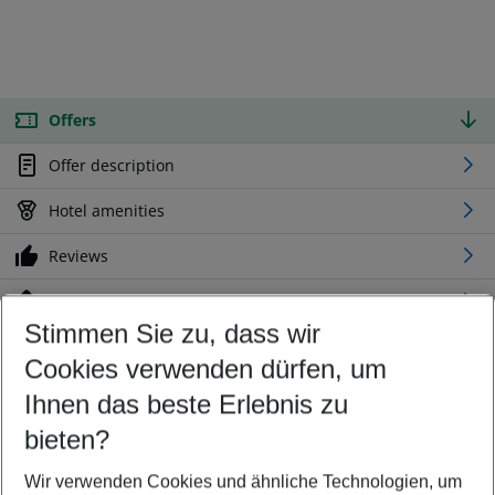
Offers
Offer description
Hotel amenities
Reviews
Location
Stimmen Sie zu, dass wir
Cookies verwenden dürfen, um
Customize your offer
Find the perfect deal which suits your best
Ihnen das beste Erlebnis zu
Your departure airport
bieten?
Any airport
Wir verwenden Cookies und ähnliche Technologien, um
Select your date range