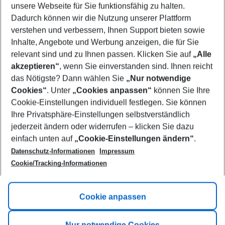
unsere Webseite für Sie funktionsfähig zu halten.
10/08/26
–
08/08/27
5-8 nights
Dadurch können wir die Nutzung unserer Plattform
Who will travel
verstehen und verbessern, Ihnen Support bieten sowie
2 adults
No children
Inhalte, Angebote und Werbung anzeigen, die für Sie
relevant sind und zu Ihnen passen. Klicken Sie auf
„Alle
Show more filter
akzeptieren“
, wenn Sie einverstanden sind. Ihnen reicht
das Nötigste? Dann wählen Sie
„Nur notwendige
Cookies“
. Unter
„Cookies anpassen“
können Sie Ihre
Cookie-Einstellungen individuell festlegen. Sie können
Ihre Privatsphäre-Einstellungen selbstverständlich
jederzeit ändern oder widerrufen – klicken Sie dazu
Footer
einfach unten auf
„Cookie-Einstellungen ändern“
.
Footer navigation
Title A
Datenschutz-Informationen
Impressum
Cookie/Tracking-Informationen
Link A
Title B
Link A
Cookie anpassen
Title C
Link A
Nur notwendige Cookies