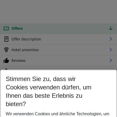
Offers
Offer description
Hotel amenities
Reviews
Location
Stimmen Sie zu, dass wir
Cookies verwenden dürfen, um
Customize your offer
Find the perfect deal which suits your best
Ihnen das beste Erlebnis zu
Your departure airport
bieten?
Any airport
Wir verwenden Cookies und ähnliche Technologien, um
Select your date range