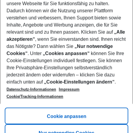
unsere Webseite für Sie funktionsfähig zu halten.
11/08/26
–
09/08/27
5-8 nights
Dadurch können wir die Nutzung unserer Plattform
Who will travel
verstehen und verbessern, Ihnen Support bieten sowie
2 adults
No children
Inhalte, Angebote und Werbung anzeigen, die für Sie
relevant sind und zu Ihnen passen. Klicken Sie auf
„Alle
Show more filter
akzeptieren“
, wenn Sie einverstanden sind. Ihnen reicht
das Nötigste? Dann wählen Sie
„Nur notwendige
Cookies“
. Unter
„Cookies anpassen“
können Sie Ihre
Cookie-Einstellungen individuell festlegen. Sie können
Ihre Privatsphäre-Einstellungen selbstverständlich
jederzeit ändern oder widerrufen – klicken Sie dazu
Footer
einfach unten auf
„Cookie-Einstellungen ändern“
.
Footer navigation
Title A
Datenschutz-Informationen
Impressum
Cookie/Tracking-Informationen
Link A
Title B
Link A
Cookie anpassen
Title C
Link A
Nur notwendige Cookies