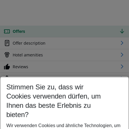
Offers
Offer description
Hotel amenities
Reviews
Location
Stimmen Sie zu, dass wir
Cookies verwenden dürfen, um
Customize your offer
Find the perfect deal which suits your best
Ihnen das beste Erlebnis zu
Your departure airport
bieten?
Any airport
Wir verwenden Cookies und ähnliche Technologien, um
Select your date range