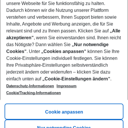
unsere Webseite für Sie funktionsfähig zu halten.
07/08/26
–
05/08/27
5-8 nights
Dadurch können wir die Nutzung unserer Plattform
Who will travel
verstehen und verbessern, Ihnen Support bieten sowie
2 adults
No children
Inhalte, Angebote und Werbung anzeigen, die für Sie
relevant sind und zu Ihnen passen. Klicken Sie auf
„Alle
Show more filter
akzeptieren“
, wenn Sie einverstanden sind. Ihnen reicht
das Nötigste? Dann wählen Sie
„Nur notwendige
Cookies“
. Unter
„Cookies anpassen“
können Sie Ihre
Cookie-Einstellungen individuell festlegen. Sie können
Ihre Privatsphäre-Einstellungen selbstverständlich
jederzeit ändern oder widerrufen – klicken Sie dazu
Footer
einfach unten auf
„Cookie-Einstellungen ändern“
.
Footer navigation
Title A
Datenschutz-Informationen
Impressum
Cookie/Tracking-Informationen
Link A
Title B
Link A
Cookie anpassen
Title C
Link A
Nur notwendige Cookies