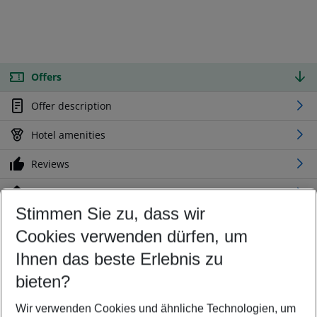
Offers
Offer description
Hotel amenities
Reviews
Location
Stimmen Sie zu, dass wir
Cookies verwenden dürfen, um
Customize your offer
Find the perfect deal which suits your best
Ihnen das beste Erlebnis zu
Your departure airport
bieten?
Any airport
Wir verwenden Cookies und ähnliche Technologien, um
Select your date range