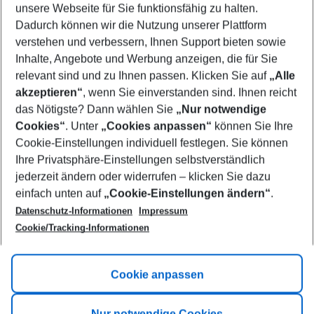
unsere Webseite für Sie funktionsfähig zu halten.
10/08/26
–
08/08/27
5-8 nights
Dadurch können wir die Nutzung unserer Plattform
Who will travel
verstehen und verbessern, Ihnen Support bieten sowie
2 adults
No children
Inhalte, Angebote und Werbung anzeigen, die für Sie
relevant sind und zu Ihnen passen. Klicken Sie auf
„Alle
Show more filter
akzeptieren“
, wenn Sie einverstanden sind. Ihnen reicht
das Nötigste? Dann wählen Sie
„Nur notwendige
Cookies“
. Unter
„Cookies anpassen“
können Sie Ihre
Cookie-Einstellungen individuell festlegen. Sie können
Ihre Privatsphäre-Einstellungen selbstverständlich
jederzeit ändern oder widerrufen – klicken Sie dazu
Footer
einfach unten auf
„Cookie-Einstellungen ändern“
.
Footer navigation
Title A
Datenschutz-Informationen
Impressum
Cookie/Tracking-Informationen
Link A
Title B
Link A
Cookie anpassen
Title C
Link A
Nur notwendige Cookies