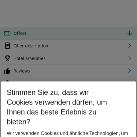
Offers
Offer description
Hotel amenities
Reviews
Location
Stimmen Sie zu, dass wir
Cookies verwenden dürfen, um
Customize your offer
Find the perfect deal which suits your best
Ihnen das beste Erlebnis zu
Your departure airport
bieten?
Any airport
Wir verwenden Cookies und ähnliche Technologien, um
Select your date range