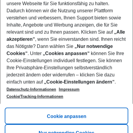
unsere Webseite für Sie funktionsfähig zu halten.
10/08/26
–
08/08/27
5-8 nights
Dadurch können wir die Nutzung unserer Plattform
Who will travel
verstehen und verbessern, Ihnen Support bieten sowie
2 adults
No children
Inhalte, Angebote und Werbung anzeigen, die für Sie
relevant sind und zu Ihnen passen. Klicken Sie auf
„Alle
Show more filter
akzeptieren“
, wenn Sie einverstanden sind. Ihnen reicht
das Nötigste? Dann wählen Sie
„Nur notwendige
Cookies“
. Unter
„Cookies anpassen“
können Sie Ihre
Cookie-Einstellungen individuell festlegen. Sie können
Ihre Privatsphäre-Einstellungen selbstverständlich
jederzeit ändern oder widerrufen – klicken Sie dazu
Footer
einfach unten auf
„Cookie-Einstellungen ändern“
.
Footer navigation
Title A
Datenschutz-Informationen
Impressum
Cookie/Tracking-Informationen
Link A
Title B
Link A
Cookie anpassen
Title C
Link A
Nur notwendige Cookies