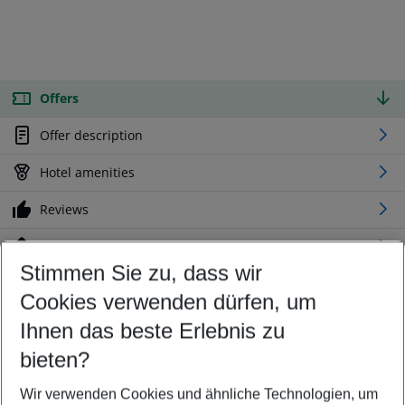
Offers
Offer description
Hotel amenities
Reviews
Location
Stimmen Sie zu, dass wir
Cookies verwenden dürfen, um
Customize your offer
Find the perfect deal which suits your best
Ihnen das beste Erlebnis zu
Your departure airport
bieten?
Any airport
Wir verwenden Cookies und ähnliche Technologien, um
Select your date range