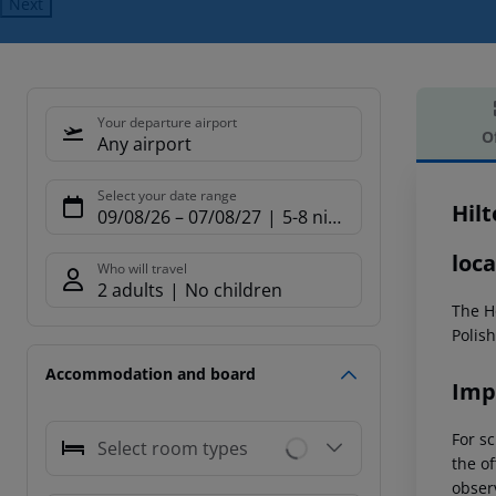
Next
Your departure airport
O
Any airport
Offe
Select your date range
Hil
09/08/26
–
07/08/27
5-8 nights
loca
Who will travel
2 adults
No children
The H
Polis
Accommodation and board
Imp
For sc
Select room types
the of
observ