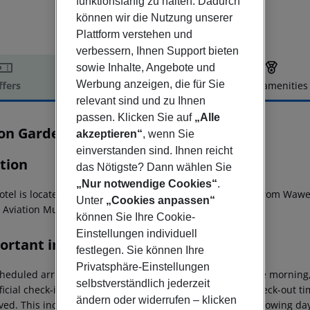
funktionsfähig zu halten. Dadurch
können wir die Nutzung unserer
Plattform verstehen und
verbessern, Ihnen Support bieten
sowie Inhalte, Angebote und
Werbung anzeigen, die für Sie
ffers
Offer description
Hotel amenities
relevant sind und zu Ihnen
r description
passen. Klicken Sie auf
„Alle
ton Garden Inn Krakow
akzeptieren“
, wenn Sie
4
einverstanden sind. Ihnen reicht
tion
das Nötigste? Dann wählen Sie
„Nur notwendige Cookies“
.
otel is located 3.5 km from the St. Mary''s Basilica, 2 km from W
Unter
„Cookies anpassen“
h Aviation Museum.
können Sie Ihre Cookie-
Einstellungen individuell
ortant info
festlegen. Sie können Ihre
Privatsphäre-Einstellungen
heduled arrivals in the destination area from 04:00 in the morning,
selbstverständlich jederzeit
ficial check-in time of the respective hotel. The official check-out 
ändern oder widerrufen – klicken
ed. This includes return flights until 3.00 a.m. on the following da