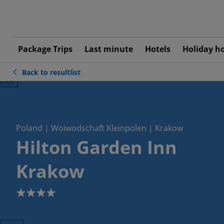
Package Trips
Last minute
Hotels
Holiday h
Back to resultlist
ious
Poland | Woiwodschaft Kleinpolen | Krakow
Hilton Garden Inn
Krakow
4