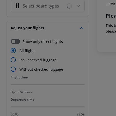
servic
Select board types
Ple
This t
Adjust your flights
pleas
Show only direct flights
All flights
Incl. checked luggage
Without checked luggage
Flight time
Flight time
Up to 24 hours
Departure time
Departure time
00:00
23:59