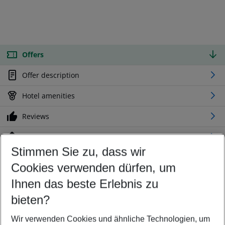
Offers
Offer description
Hotel amenities
Reviews
Location
Stimmen Sie zu, dass wir
Cookies verwenden dürfen, um
Customize your offer
Find the perfect deal which suits your best
Ihnen das beste Erlebnis zu
Your departure airport
bieten?
Any airport
Wir verwenden Cookies und ähnliche Technologien, um
Select your date range