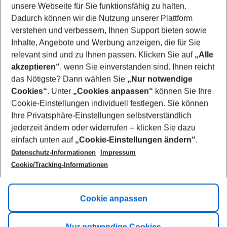
unsere Webseite für Sie funktionsfähig zu halten.
10/08/26
–
08/08/27
5-8 nights
Dadurch können wir die Nutzung unserer Plattform
Who will travel
verstehen und verbessern, Ihnen Support bieten sowie
2 adults
No children
Inhalte, Angebote und Werbung anzeigen, die für Sie
relevant sind und zu Ihnen passen. Klicken Sie auf
„Alle
Show more filter
akzeptieren“
, wenn Sie einverstanden sind. Ihnen reicht
das Nötigste? Dann wählen Sie
„Nur notwendige
Cookies“
. Unter
„Cookies anpassen“
können Sie Ihre
Cookie-Einstellungen individuell festlegen. Sie können
Ihre Privatsphäre-Einstellungen selbstverständlich
jederzeit ändern oder widerrufen – klicken Sie dazu
Footer
einfach unten auf
„Cookie-Einstellungen ändern“
.
Footer navigation
Title A
Datenschutz-Informationen
Impressum
Cookie/Tracking-Informationen
Link A
Title B
Link A
Cookie anpassen
Title C
Link A
Nur notwendige Cookies