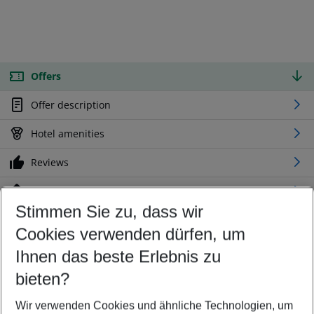
Offers
Offer description
Hotel amenities
Reviews
Location
Stimmen Sie zu, dass wir
Cookies verwenden dürfen, um
Customize your offer
Find the perfect deal which suits your best
Ihnen das beste Erlebnis zu
Your departure airport
bieten?
Any airport
Wir verwenden Cookies und ähnliche Technologien, um
Select your date range