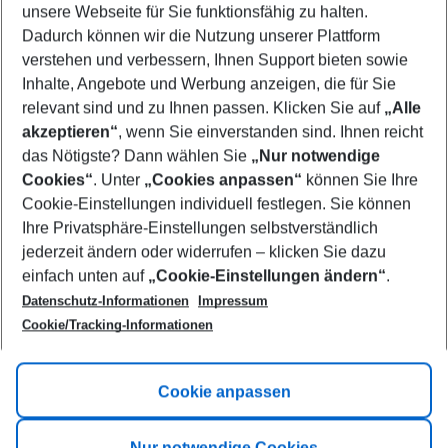
unsere Webseite für Sie funktionsfähig zu halten.
09/08/26
–
07/08/27
5-8 nights
Dadurch können wir die Nutzung unserer Plattform
Who will travel
verstehen und verbessern, Ihnen Support bieten sowie
2 adults
No children
Inhalte, Angebote und Werbung anzeigen, die für Sie
relevant sind und zu Ihnen passen. Klicken Sie auf
„Alle
Show more filter
akzeptieren“
, wenn Sie einverstanden sind. Ihnen reicht
das Nötigste? Dann wählen Sie
„Nur notwendige
Cookies“
. Unter
„Cookies anpassen“
können Sie Ihre
Cookie-Einstellungen individuell festlegen. Sie können
Ihre Privatsphäre-Einstellungen selbstverständlich
jederzeit ändern oder widerrufen – klicken Sie dazu
Footer
einfach unten auf
„Cookie-Einstellungen ändern“
.
Footer navigation
Title A
Datenschutz-Informationen
Impressum
Cookie/Tracking-Informationen
Link A
Title B
Link A
Cookie anpassen
Title C
Link A
Nur notwendige Cookies