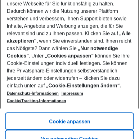
unsere Webseite für Sie funktionsfähig zu halten.
08/08/26
–
06/08/27
5-8 nights
Dadurch können wir die Nutzung unserer Plattform
Who will travel
verstehen und verbessern, Ihnen Support bieten sowie
2 adults
No children
Inhalte, Angebote und Werbung anzeigen, die für Sie
relevant sind und zu Ihnen passen. Klicken Sie auf
„Alle
Show more filter
akzeptieren“
, wenn Sie einverstanden sind. Ihnen reicht
das Nötigste? Dann wählen Sie
„Nur notwendige
Cookies“
. Unter
„Cookies anpassen“
können Sie Ihre
Cookie-Einstellungen individuell festlegen. Sie können
Ihre Privatsphäre-Einstellungen selbstverständlich
jederzeit ändern oder widerrufen – klicken Sie dazu
Footer
einfach unten auf
„Cookie-Einstellungen ändern“
.
Footer navigation
Title A
Datenschutz-Informationen
Impressum
Cookie/Tracking-Informationen
Link A
Title B
Link A
Cookie anpassen
Title C
Link A
Nur notwendige Cookies