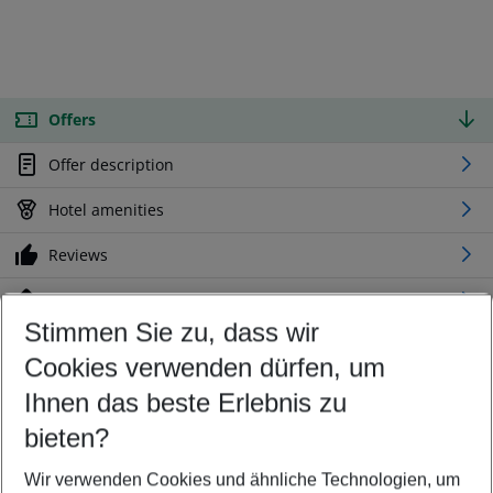
Offers
Offer description
Hotel amenities
Reviews
Location
Stimmen Sie zu, dass wir
Cookies verwenden dürfen, um
Customize your offer
Find the perfect deal which suits your best
Ihnen das beste Erlebnis zu
Your departure airport
bieten?
Any airport
Wir verwenden Cookies und ähnliche Technologien, um
Select your date range