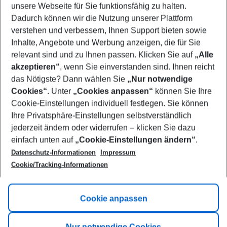
unsere Webseite für Sie funktionsfähig zu halten.
11/08/26
–
09/08/27
5-8 nights
Dadurch können wir die Nutzung unserer Plattform
Who will travel
verstehen und verbessern, Ihnen Support bieten sowie
2 adults
No children
Inhalte, Angebote und Werbung anzeigen, die für Sie
relevant sind und zu Ihnen passen. Klicken Sie auf
„Alle
Show more filter
akzeptieren“
, wenn Sie einverstanden sind. Ihnen reicht
das Nötigste? Dann wählen Sie
„Nur notwendige
Cookies“
. Unter
„Cookies anpassen“
können Sie Ihre
Cookie-Einstellungen individuell festlegen. Sie können
Ihre Privatsphäre-Einstellungen selbstverständlich
jederzeit ändern oder widerrufen – klicken Sie dazu
Footer
einfach unten auf
„Cookie-Einstellungen ändern“
.
Footer navigation
Title A
Datenschutz-Informationen
Impressum
Cookie/Tracking-Informationen
Link A
Title B
Link A
Cookie anpassen
Title C
Link A
Nur notwendige Cookies