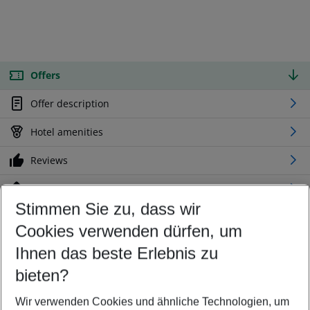
Offers
Offer description
Hotel amenities
Reviews
Location
Stimmen Sie zu, dass wir
Cookies verwenden dürfen, um
Customize your offer
Find the perfect deal which suits your best
Ihnen das beste Erlebnis zu
Your departure airport
bieten?
Any airport
Wir verwenden Cookies und ähnliche Technologien, um
Select your date range