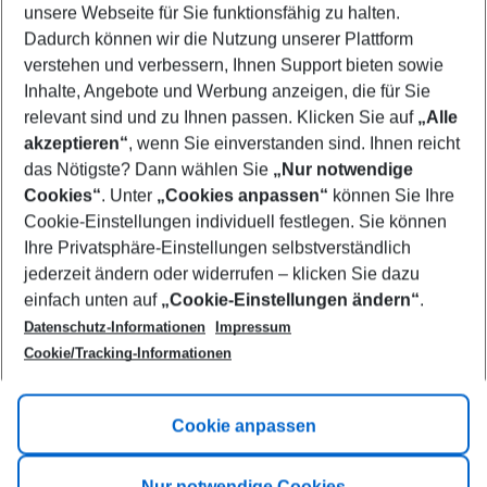
unsere Webseite für Sie funktionsfähig zu halten.
09/08/26
–
07/08/27
5-8 nights
Dadurch können wir die Nutzung unserer Plattform
Who will travel
verstehen und verbessern, Ihnen Support bieten sowie
2 adults
No children
Inhalte, Angebote und Werbung anzeigen, die für Sie
relevant sind und zu Ihnen passen. Klicken Sie auf
„Alle
Show more filter
akzeptieren“
, wenn Sie einverstanden sind. Ihnen reicht
das Nötigste? Dann wählen Sie
„Nur notwendige
Cookies“
. Unter
„Cookies anpassen“
können Sie Ihre
Cookie-Einstellungen individuell festlegen. Sie können
Ihre Privatsphäre-Einstellungen selbstverständlich
jederzeit ändern oder widerrufen – klicken Sie dazu
Footer
einfach unten auf
„Cookie-Einstellungen ändern“
.
Footer navigation
Title A
Datenschutz-Informationen
Impressum
Cookie/Tracking-Informationen
Link A
Title B
Link A
Cookie anpassen
Title C
Link A
Nur notwendige Cookies