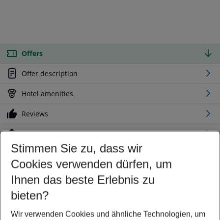
Offers
Offer description
Hotel amenities
Reviews
Location
Stimmen Sie zu, dass wir
Cookies verwenden dürfen, um
Customize your offer
Find the perfect deal which suits your best
Ihnen das beste Erlebnis zu
Your departure airport
bieten?
Any airport
Wir verwenden Cookies und ähnliche Technologien, um
Select your date range