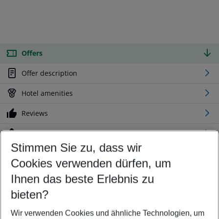
Offers
Offer description
Hotel amenities
Reviews
Location
Stimmen Sie zu, dass wir
Cookies verwenden dürfen, um
Customize your offer
Find the perfect deal which suits your best
Ihnen das beste Erlebnis zu
Your departure airport
bieten?
Any airport
Wir verwenden Cookies und ähnliche Technologien, um
Select your date range