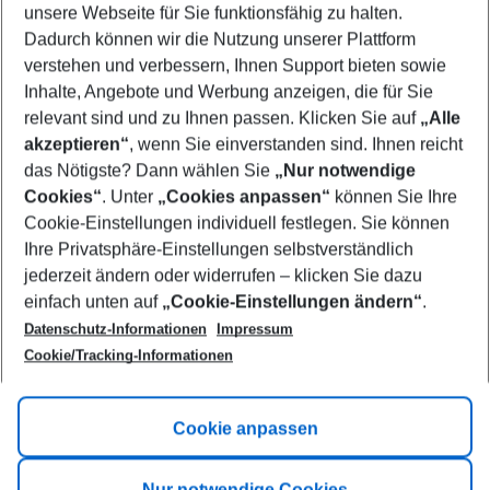
unsere Webseite für Sie funktionsfähig zu halten.
09/08/26
–
07/08/27
5-8 nights
Dadurch können wir die Nutzung unserer Plattform
Who will travel
verstehen und verbessern, Ihnen Support bieten sowie
2 adults
No children
Inhalte, Angebote und Werbung anzeigen, die für Sie
relevant sind und zu Ihnen passen. Klicken Sie auf
„Alle
Show more filter
akzeptieren“
, wenn Sie einverstanden sind. Ihnen reicht
das Nötigste? Dann wählen Sie
„Nur notwendige
Cookies“
. Unter
„Cookies anpassen“
können Sie Ihre
Cookie-Einstellungen individuell festlegen. Sie können
Ihre Privatsphäre-Einstellungen selbstverständlich
jederzeit ändern oder widerrufen – klicken Sie dazu
Footer
einfach unten auf
„Cookie-Einstellungen ändern“
.
Footer navigation
Title A
Datenschutz-Informationen
Impressum
Cookie/Tracking-Informationen
Link A
Title B
Link A
Cookie anpassen
Title C
Link A
Nur notwendige Cookies