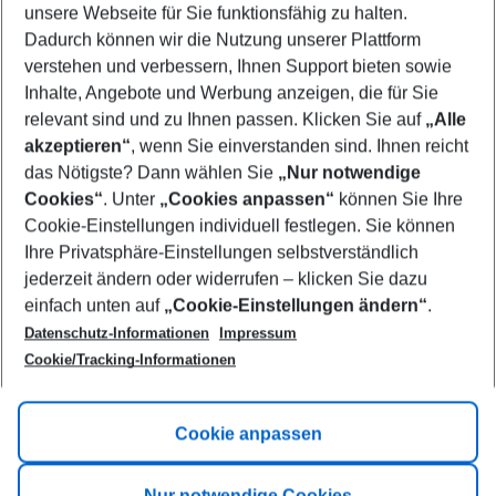
unsere Webseite für Sie funktionsfähig zu halten.
08/08/26
–
06/08/27
5-8 nights
Dadurch können wir die Nutzung unserer Plattform
Who will travel
verstehen und verbessern, Ihnen Support bieten sowie
2 adults
No children
Inhalte, Angebote und Werbung anzeigen, die für Sie
relevant sind und zu Ihnen passen. Klicken Sie auf
„Alle
Show more filter
akzeptieren“
, wenn Sie einverstanden sind. Ihnen reicht
das Nötigste? Dann wählen Sie
„Nur notwendige
Cookies“
. Unter
„Cookies anpassen“
können Sie Ihre
Cookie-Einstellungen individuell festlegen. Sie können
Ihre Privatsphäre-Einstellungen selbstverständlich
jederzeit ändern oder widerrufen – klicken Sie dazu
Footer
einfach unten auf
„Cookie-Einstellungen ändern“
.
Footer navigation
Title A
Datenschutz-Informationen
Impressum
Cookie/Tracking-Informationen
Link A
Title B
Link A
Cookie anpassen
Title C
Link A
Nur notwendige Cookies