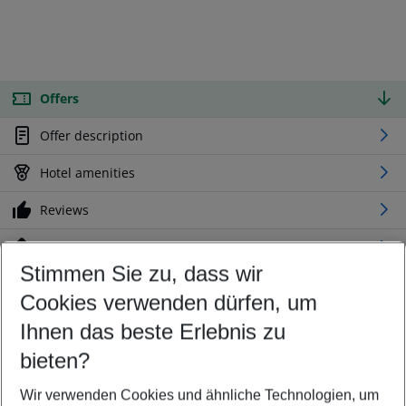
Offers
Offer description
Hotel amenities
Reviews
Location
Stimmen Sie zu, dass wir
Cookies verwenden dürfen, um
Customize your offer
Find the perfect deal which suits your best
Ihnen das beste Erlebnis zu
Your departure airport
bieten?
Any airport
Wir verwenden Cookies und ähnliche Technologien, um
Select your date range